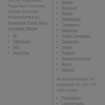
och 5G i Pageralam,
Medan
Pagar Alam, Sumatera
Bandung
Selatan. Se också:
Bekasi
bithastighetskarta i
Palembang
Pageralam, Pagar Alam,
Tangerang
Sumatera Selatan
.
Makassar
XL
South Tangerang
Telkomsel
Semarang
IM3
Depok
Smartfren
Padang
Bandar Lampung
Bogor
Malang
Se även täckningen för
mobilnätet 3G / 4G / 5G
i ditt område:
Palembang
Lubuklinggau