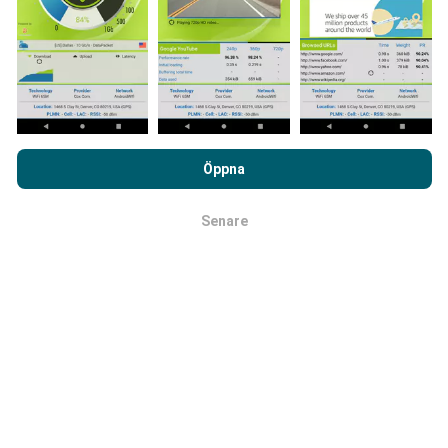
Hur görs uppdateringarna?
Täckningskartor uppdateras automatiskt av en bot varje
timme. Hastighetskartor
uppdateras var 15:e minut
.
Data visas i två år. Efter två år tas de äldsta uppgifterna
bort från kartorna en gång i månaden.
Genom att surfa på nPerf.com samtycker du till vår
Användarpolicy för sekretess och Cookies
likväl till vårt nPerf-
Öppna
test
Licensavtal för slutanvändare
.
Senare
OK
Hur tillförlitligt och exakt är det?
Testerna genomförs på användarnas enheter.
Geolocationens precision beror på mottagningen av
GPS-signalen vid tiden för testet. För täckningsdata
data, vi bara behålla tester med högst geolocation
precision på 50 meter
. För att ladda ner bithastigheter,
går precisionsgränsen vid 200 meter.