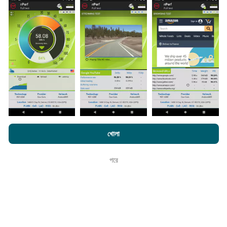
সংগ্রহ করা হয়। এগুলি সরাসরি ক্ষেত্রের মধ্যে বাস্তব পরিস্থিতিতে পরিচালিত
পরীক্ষাগুলি। যদি আপনিও এতে যুক্ত হতে চান তবে আপনাকে যা করতে হবে তা
হ'ল আপনার স্মার্টফোনটিতে এনক্রুফ অ্যাপটি ডাউনলোড করতে হবে।
সেখানে
যত বেশি ডেটা থাকবে, মানচিত্রগুলি তত বেশি বিস্তৃত হবে!
কিভাবে আপডেট করা হয়?
এনক্রফট.কম-এ ব্রাউজ করে আপনি আমাদের
গোপনীয়তা এবং কুকিজ ব্যবহার নীতি
পাশাপাশি
নেটওয়ার্ক কভারেজ মানচিত্র স্বয়ংক্রিয়ভাবে প্রতি ঘন্টা একটি বট দ্বারা আপডেট
খোলা
আমাদের number পরীক্ষা
শেষ ব্যবহারকারী লাইসেন্স চুক্তি
করা হয়। গতির মানচিত্রগুলি
প্রতি 15 মিনিটে আপডেট হয়
। ডেটা দুই বছরের
জন্য প্রদর্শিত হয়। দুই বছর পরে, পুরানো ডেটা মাসে একবার মানচিত্র থেকে
পরে
ঠিক আছে
সরানো হয়।