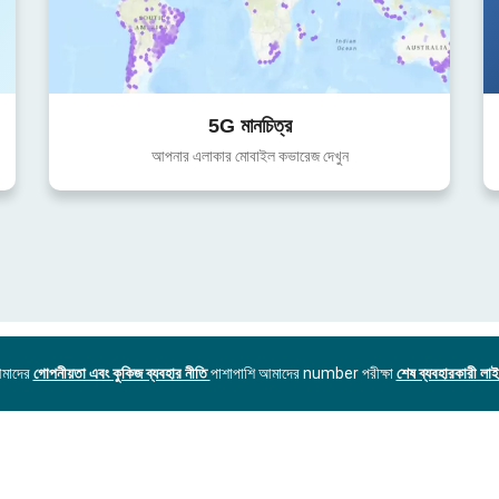
5G মানচিত্র
আপনার এলাকার মোবাইল কভারেজ দেখুন
আমাদের
গোপনীয়তা এবং কুকিজ ব্যবহার নীতি
পাশাপাশি আমাদের number পরীক্ষা
শেষ ব্যবহারকারী লাইস