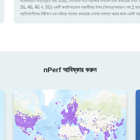
পরিসংখ্যান অন্তর্ভুক্ত করা হয়েছে, সেইসাথে গতি-পরীক্ষার ফলাফল এবং কভারেজ তথ্য অ্য
3G, 4G, 4G +, 5G) একটি কনফিগারেবল সময়সীমার উপর (উদাহরণস্বরূপ শেষ 2 মাস) দ্বার
প্রতিযোগীদের নিরীক্ষণ এবং দরিদ্র সংকেত কভারেজ এলাকা সনাক্ত করার জন্য একটি বড়
nPerf আবিষ্কার করুন