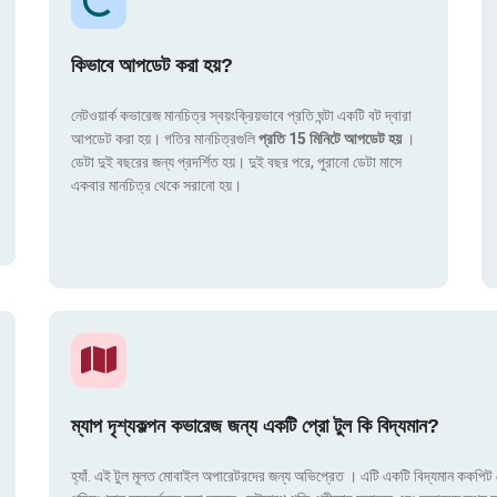
কিভাবে আপডেট করা হয়?
নেটওয়ার্ক কভারেজ মানচিত্র স্বয়ংক্রিয়ভাবে প্রতি ঘন্টা একটি বট দ্বারা
আপডেট করা হয়। গতির মানচিত্রগুলি
প্রতি 15 মিনিটে আপডেট হয়
।
ডেটা দুই বছরের জন্য প্রদর্শিত হয়। দুই বছর পরে, পুরানো ডেটা মাসে
একবার মানচিত্র থেকে সরানো হয়।
ম্যাপ দৃশ্যকল্পন কভারেজ জন্য একটি প্রো টুল কি বিদ্যমান?
হ্যাঁ. এই টুল মূলত মোবাইল অপারেটরদের জন্য অভিপ্রেত । এটি একটি বিদ্যমান ককপিট য