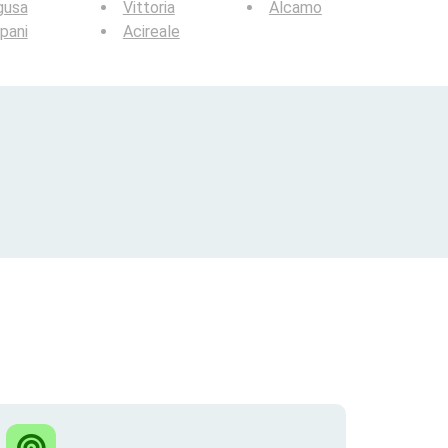
gusa
Vittoria
Alcamo
pani
Acireale