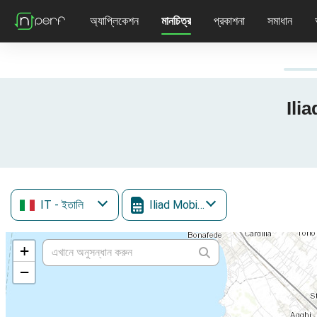
অ্যাপ্লিকেশন
মানচিত্র
প্রকাশনা
সমাধান
Ilia
IT
- ইতালি
Iliad Mobile
+
−