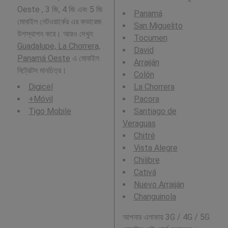
Oeste , 3 জি, 4 জি এবং 5 জি
Panamá
মোবাইল নেটওয়ার্কের এর কভারেজ
San Miguelito
উপস্থাপন করে। আরও দেখুন:
Tocumen
Guadalupe, La Chorrera,
David
Panamá Oeste
এ মোবাইল
Arraiján
বিট্রেটস মানচিত্র।
Colón
Digicel
La Chorrera
+Móvil
Pacora
Tigo Mobile
Santiago de
Veraguas
Chitré
Vista Alegre
Chilibre
Cativá
Nuevo Arraiján
Changuinola
আপনার এলাকায় 3G / 4G / 5G