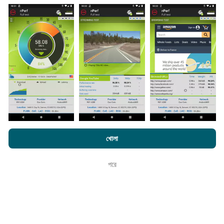
তথ্য কোথা থেকে আসে?
এনটিউফ অ্যাপ্লিকেশন ব্যবহারকারীদের দ্বারা চালিত পরীক্ষাগুলি থেকে ডেটা
সংগ্রহ করা হয়। এগুলি সরাসরি ক্ষেত্রের মধ্যে বাস্তব পরিস্থিতিতে পরিচালিত
পরীক্ষাগুলি। যদি আপনিও এতে যুক্ত হতে চান তবে আপনাকে যা করতে হবে তা
হ'ল আপনার স্মার্টফোনটিতে এনক্রুফ অ্যাপটি ডাউনলোড করতে হবে।
সেখানে
যত বেশি ডেটা থাকবে, মানচিত্রগুলি তত বেশি বিস্তৃত হবে!
এনক্রফট.কম-এ ব্রাউজ করে আপনি আমাদের
গোপনীয়তা এবং কুকিজ ব্যবহার নীতি
পাশাপাশি
খোলা
কিভাবে আপডেট করা হয়?
আমাদের number পরীক্ষা
শেষ ব্যবহারকারী লাইসেন্স চুক্তি
পরে
ঠিক আছে
নেটওয়ার্ক কভারেজ মানচিত্র স্বয়ংক্রিয়ভাবে প্রতি ঘন্টা একটি বট দ্বারা আপডেট
করা হয়। গতির মানচিত্রগুলি
প্রতি 15 মিনিটে আপডেট হয়
। ডেটা দুই বছরের
জন্য প্রদর্শিত হয়। দুই বছর পরে, পুরানো ডেটা মাসে একবার মানচিত্র থেকে
সরানো হয়।