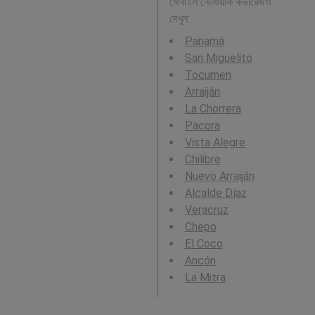
মোবাইল নেটওয়ার্ক কভারেজও
দেখুন:
Panamá
San Miguelito
Tocumen
Arraiján
La Chorrera
Pacora
Vista Alegre
Chilibre
Nuevo Arraiján
Alcalde Díaz
Veracruz
Chepo
El Coco
Ancón
La Mitra