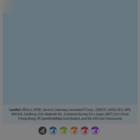
Leaflet
|
© Esri, HERE, Garmin, Intermap, increment P Corp., GEBCO, USGS, FAO, NPS,
NRCAN, GeoBase, IGN, Kadaster NL, Ordnance Survey, Esri Japan, METI, Esri China
(Hong Kong), © OpenStreetMap contributors, and the GIS User Community