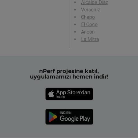
Alcalde Díaz
Veracruz
Chepo
El Coco
Ancón
La Mitra
nPerf projesine katıl,
uygulamamızı hemen indir!