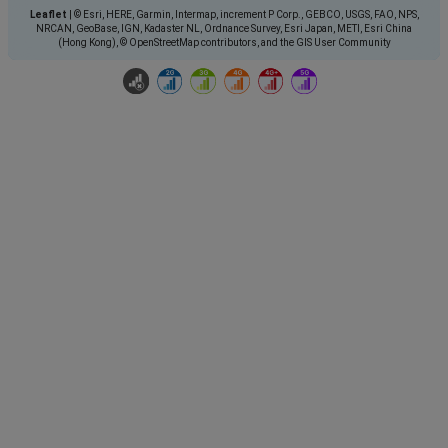
Leaflet
|
© Esri, HERE, Garmin, Intermap, increment P Corp., GEBCO, USGS, FAO, NPS,
NRCAN, GeoBase, IGN, Kadaster NL, Ordnance Survey, Esri Japan, METI, Esri China
(Hong Kong), © OpenStreetMap contributors, and the GIS User Community