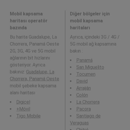
Mobil kapsama
Diğer bölgeler için
haritası operatör
mobil kapsama
bazında
haritaları
Bu harita Guadalupe, La
Ayrıca,
içindeki 3G / 4G /
Chorrera, Panamá Oeste
5G mobil ağ kapsamına
2G, 3G, 4G ve 5G mobil
bakın :
ağlarının bit hızlarını
Panamá
gösteriyor. Ayrıca
San Miguelito
bakınız:
Guadalupe, La
Tocumen
Chorrera, Panamá Oeste
David
mobil şebeke kapsama
Arraiján
alanı haritası
Colón
Digicel
La Chorrera
+Móvil
Pacora
Tigo Mobile
Santiago de
Veraguas
Chitré