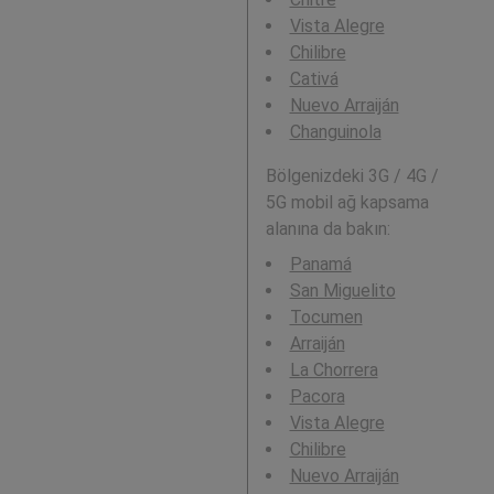
Vista Alegre
Chilibre
Cativá
Nuevo Arraiján
Changuinola
Bölgenizdeki 3G / 4G /
5G mobil ağ kapsama
alanına da bakın:
Panamá
San Miguelito
Tocumen
Arraiján
La Chorrera
Pacora
Vista Alegre
Chilibre
Nuevo Arraiján