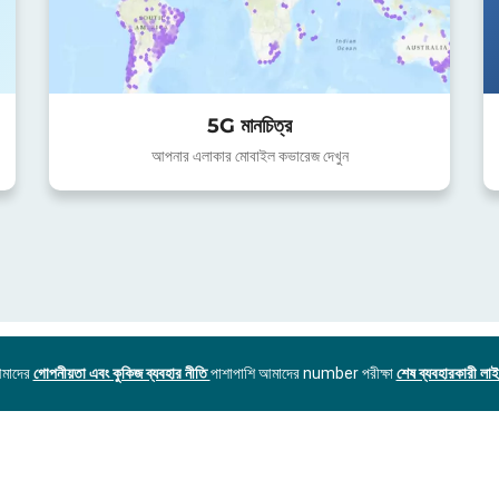
5G মানচিত্র
আপনার এলাকার মোবাইল কভারেজ দেখুন
আমাদের
গোপনীয়তা এবং কুকিজ ব্যবহার নীতি
পাশাপাশি আমাদের number পরীক্ষা
শেষ ব্যবহারকারী লাইস