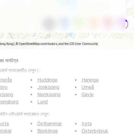
Hong Kong), © OpenStreetMap contributors, and the GIS User Community
েজ মানচিত্র
়ার্ক কভারেজটিও দেখুন।:
sterås
Huddinge
Haninge
ebro
Jönköping
Umeå
köping
Norrköping
Gävle
singborg
Lund
ল নেটওয়ার্ক কভারেজও দেখুন:
vsta
Östhammar
Irsta
tskär
Björklinge
Österbybruk