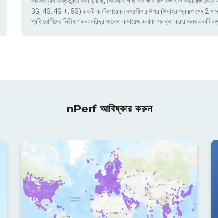
পরিসংখ্যান অন্তর্ভুক্ত করা হয়েছে, সেইসাথে গতি-পরীক্ষার ফলাফল এবং কভারেজ তথ্য অ্য
3G, 4G, 4G +, 5G) একটি কনফিগারেবল সময়সীমার উপর (উদাহরণস্বরূপ শেষ 2 মাস) দ্বার
প্রতিযোগীদের নিরীক্ষণ এবং দরিদ্র সংকেত কভারেজ এলাকা সনাক্ত করার জন্য একটি বড়
nPerf আবিষ্কার করুন