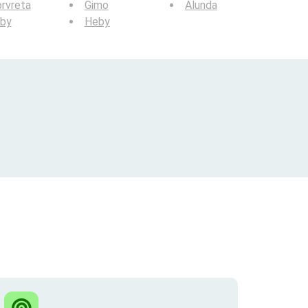
rvreta
Gimo
Alunda
lby
Heby