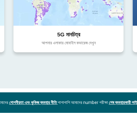
5G মানচিত্র
আপনার এলাকার মোবাইল কভারেজ দেখুন
আমাদের
গোপনীয়তা এবং কুকিজ ব্যবহার নীতি
পাশাপাশি আমাদের number পরীক্ষা
শেষ ব্যবহারকারী লাইস