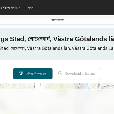
আমাদের সম্পর্কে
ব্লগ
পরিমাপ চলছে
 Stad, গোথেনবার্গ, Västra Götalands län
, গোথেনবার্গ, Västra Götalands län, Västra Götalands Län, সুইড
নেটওয়ার্ক কভারেজ
Download bitrates