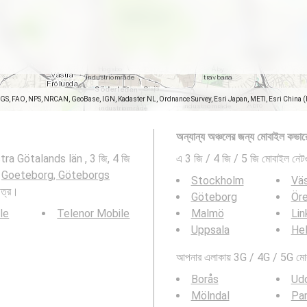
SGS, FAO, NPS, NRCAN, GeoBase, IGN, Kadaster NL, Ordnance Survey, Esri Japan, METI, Esri China 
অন্যান্য অঞ্চলের জন্য মোবাইল কভার
tra Götalands län , 3 জি, 4 জি
এ 3 জি / 4 জি / 5 জি মোবাইল নেটওয
:
Goeteborg, Göteborgs
Stockholm
Vä
িত্র।
Göteborg
Ör
le
Telenor Mobile
Malmö
Lin
Uppsala
Hel
আপনার এলাকায় 3G / 4G / 5G মোবাই
Borås
Udd
Mölndal
Par