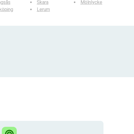
ngsås
Skara
Mölnlycke
köping
Lerum