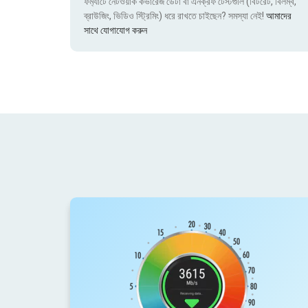
ফর্ম্যাটে নেটওয়ার্ক কভারেজ ডেটা বা এনক্রফ টেস্টগুলি (বিটরেট, বিলম্ব,
ব্রাউজিং, ভিডিও স্ট্রিমিং) ধরে রাখতে চাইছেন? সমস্যা নেই!
আমাদের
সাথে যোগাযোগ করুন