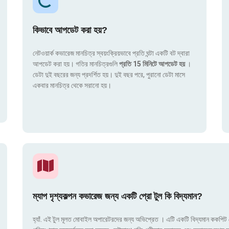
কিভাবে আপডেট করা হয়?
নেটওয়ার্ক কভারেজ মানচিত্র স্বয়ংক্রিয়ভাবে প্রতি ঘন্টা একটি বট দ্বারা
আপডেট করা হয়। গতির মানচিত্রগুলি
প্রতি 15 মিনিটে আপডেট হয়
।
ডেটা দুই বছরের জন্য প্রদর্শিত হয়। দুই বছর পরে, পুরানো ডেটা মাসে
একবার মানচিত্র থেকে সরানো হয়।
ম্যাপ দৃশ্যকল্পন কভারেজ জন্য একটি প্রো টুল কি বিদ্যমান?
হ্যাঁ. এই টুল মূলত মোবাইল অপারেটরদের জন্য অভিপ্রেত । এটি একটি বিদ্যমান ককপিট য