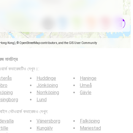
(Hong Kong), © OpenStreetMap contributors, and the GIS User Community
েজ মানচিত্র
়ার্ক কভারেজটিও দেখুন।:
sterås
Huddinge
Haninge
ebro
Jönköping
Umeå
köping
Norrköping
Gävle
singborg
Lund
ল নেটওয়ার্ক কভারেজও দেখুন:
evalla
Vänersborg
Falköping
tille
Kungälv
Mariestad