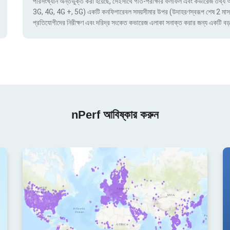
পরিসংখ্যান অন্তর্ভুক্ত করা হয়েছে, সেইসাথে গতি-পরীক্ষার ফলাফল এবং কভারেজ তথ্য অ্য
3G, 4G, 4G +, 5G) একটি কনফিগারেবল সময়সীমার উপর (উদাহরণস্বরূপ শেষ 2 মাস) দ্বার
প্রতিযোগীদের নিরীক্ষণ এবং দরিদ্র সংকেত কভারেজ এলাকা সনাক্ত করার জন্য একটি বড়
nPerf আবিষ্কার করুন