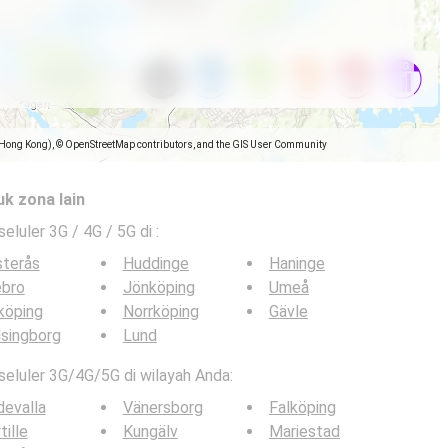
(Hong Kong), © OpenStreetMap contributors, and the GIS User Community
uk zona lain
seluler 3G / 4G / 5G di
:
sterås
Huddinge
Haninge
ebro
Jönköping
Umeå
köping
Norrköping
Gävle
singborg
Lund
 seluler 3G/4G/5G di wilayah Anda:
evalla
Vänersborg
Falköping
tille
Kungälv
Mariestad