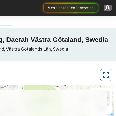
Menjalankan tes kecepatan
g, Daerah Västra Götaland, Swedia
nd, Västra Götalands Län, Swedia
ArcGIS