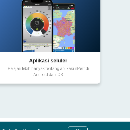
Aplikasi seluler
Pelajari lebih banyak tentang aplikasi nPerf di
Android dan IOS