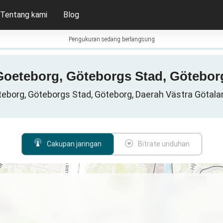
Tentang kami
Blog
Pengukuran sedang berlangsung
Goeteborg, Göteborgs Stad, Götebor
teborg, Göteborgs Stad, Göteborg, Daerah Västra Götala
Cakupan jaringan
Bitrate unduhan