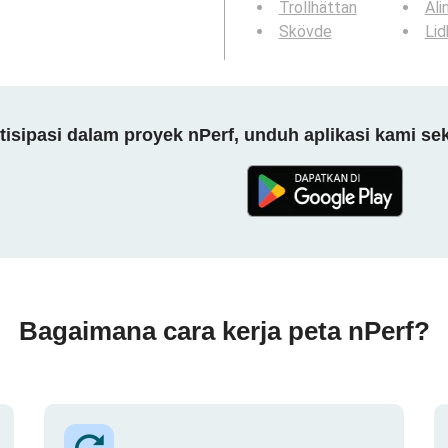
Trollhättan
Ali
Skövde
Lid
tisipasi dalam proyek nPerf, unduh aplikasi kami se
Bagaimana cara kerja peta nPerf?