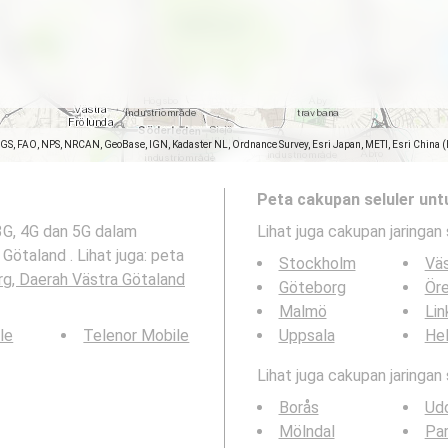
SGS, FAO, NPS, NRCAN, GeoBase, IGN, Kadaster NL, Ordnance Survey, Esri Japan, METI, Esri China 
Peta cakupan seluler unt
3G, 4G dan 5G dalam
Lihat juga cakupan jaringan 
ötaland . Lihat juga: peta
Stockholm
Vä
g, Daerah Västra Götaland
Göteborg
Ör
Malmö
Lin
le
Telenor Mobile
Uppsala
Hel
Lihat juga cakupan jaringan
Borås
Udd
Mölndal
Par