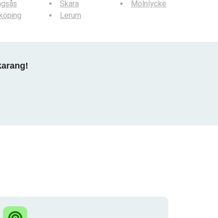
ngsås
Skara
Mölnlycke
köping
Lerum
karang!