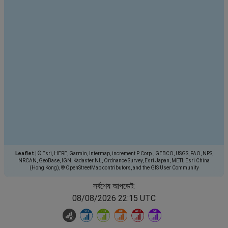
Leaflet
|
© Esri, HERE, Garmin, Intermap, increment P Corp., GEBCO, USGS, FAO, NPS,
NRCAN, GeoBase, IGN, Kadaster NL, Ordnance Survey, Esri Japan, METI, Esri China
(Hong Kong), © OpenStreetMap contributors, and the GIS User Community
সর্বশেষ আপডেট:
08/08/2026 22:15 UTC