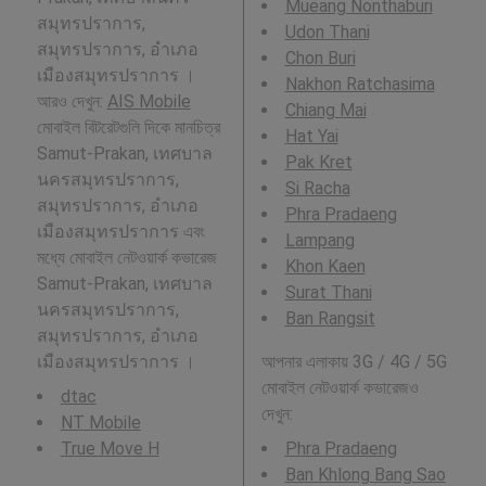
Mueang Nonthaburi
สมุทรปราการ,
Udon Thani
สมุทรปราการ, อำเภอ
Chon Buri
เมืองสมุทรปราการ ।
Nakhon Ratchasima
আরও দেখুন:
AIS Mobile
Chiang Mai
মোবাইল বিটরেটগুলি দিকে মানচিত্র
Hat Yai
Samut-Prakan, เทศบาล
Pak Kret
นครสมุทรปราการ,
Si Racha
สมุทรปราการ, อำเภอ
Phra Pradaeng
เมืองสมุทรปราการ এবং
Lampang
মধ্যে মোবাইল নেটওয়ার্ক কভারেজ
Khon Kaen
Samut-Prakan, เทศบาล
Surat Thani
นครสมุทรปราการ,
Ban Rangsit
สมุทรปราการ, อำเภอ
เมืองสมุทรปราการ ।
আপনার এলাকায় 3G / 4G / 5G
মোবাইল নেটওয়ার্ক কভারেজও
dtac
দেখুন:
NT Mobile
True Move H
Phra Pradaeng
Ban Khlong Bang Sao