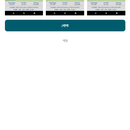
করা হয়। গতির মানচিত্রগুলি
প্রতি 15 মিনিটে আপডেট হয়
। ডেটা দুই বছরের
জন্য প্রদর্শিত হয়। দুই বছর পরে, পুরানো ডেটা মাসে একবার মানচিত্র থেকে
সরানো হয়।
এনক্রফট.কম-এ ব্রাউজ করে আপনি আমাদের
গোপনীয়তা এবং কুকিজ ব্যবহার নীতি
পাশাপাশি
খোলা
আমাদের number পরীক্ষা
শেষ ব্যবহারকারী লাইসেন্স চুক্তি
পরে
ঠিক আছে
এটা কতটা নির্ভরযোগ্য এবং নির্ভুল?
পরীক্ষাগুলি ব্যবহারকারীদের ডিভাইসে পরিচালিত হয়। জিওলোকেশন নির্ভুলতা
পরীক্ষার সময় জিপিএস সিগন্যালের অভ্যর্থনা মানের উপর নির্ভর করে। কভারেজ
ডেটার জন্য, আমরা কেবলমাত্র সর্বোচ্চ ভূগোলের
50 মিটার নির্ভুলতা
সহ
পরীক্ষাগুলি ধরে রাখি। বিটরেট ডাউনলোডের জন্য, এই প্রান্তিকরটি 200 মিটার
পর্যন্ত যায়।