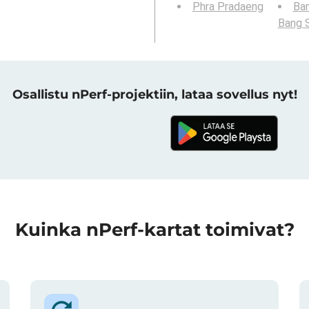
Phra Pradaeng
Ba
Bang 
Osallistu nPerf-projektiin, lataa sovellus nyt!
Kuinka nPerf-kartat toimivat?