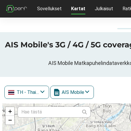
Sovellukset
Kartat
Julkaisut
Rat
AIS Mobile's 3G / 4G / 5G cover
AIS Mobile Matkapuhelindataverk
TH
- Thaimaa
AIS Mobile
+
−