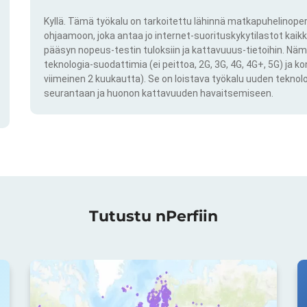
Kyllä. Tämä työkalu on tarkoitettu lähinnä matkapuhelinoper
ohjaamoon, joka antaa jo internet-suorituskykytilastot kai
pääsyn nopeus-testin tuloksiin ja kattavuuus-tietoihin. Näm
teknologia-suodattimia (ei peittoa, 2G, 3G, 4G, 4G+, 5G) ja k
viimeinen 2 kuukautta). Se on loistava työkalu uuden teknol
seurantaan ja huonon kattavuuden havaitsemiseen.
Tutustu nPerfiin