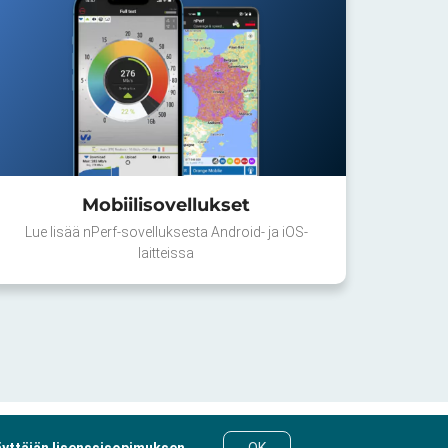
Mobiilisovellukset
Lue lisää nPerf-sovelluksesta Android- ja iOS-
laitteissa