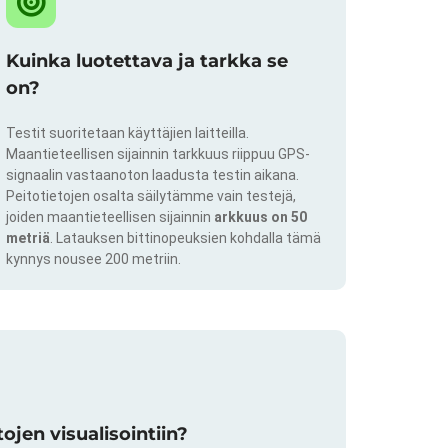
Kuinka luotettava ja tarkka se
on?
Testit suoritetaan käyttäjien laitteilla.
Maantieteellisen sijainnin tarkkuus riippuu GPS-
signaalin vastaanoton laadusta testin aikana.
Peitotietojen osalta säilytämme vain testejä,
joiden maantieteellisen sijainnin
arkkuus on 50
metriä
. Latauksen bittinopeuksien kohdalla tämä
kynnys nousee 200 metriin.
jen visualisointiin?