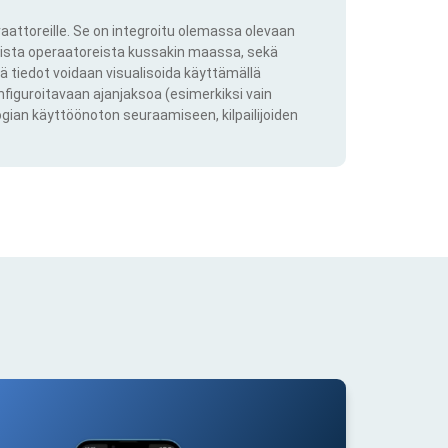
aattoreille. Se on integroitu olemassa olevaan
kkista operaatoreista kussakin maassa, sekä
ä tiedot voidaan visualisoida käyttämällä
onfiguroitavaan ajanjaksoa (esimerkiksi vain
ogian käyttöönoton seuraamiseen, kilpailijoiden