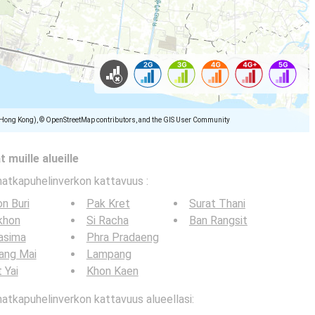
(Hong Kong), © OpenStreetMap contributors, and the GIS User Community
 muille alueille
matkapuhelinverkon kattavuus
:
n Buri
Pak Kret
Surat Thani
khon
Si Racha
Ban Rangsit
asima
Phra Pradaeng
ang Mai
Lampang
 Yai
Khon Kaen
tkapuhelinverkon kattavuus alueellasi: