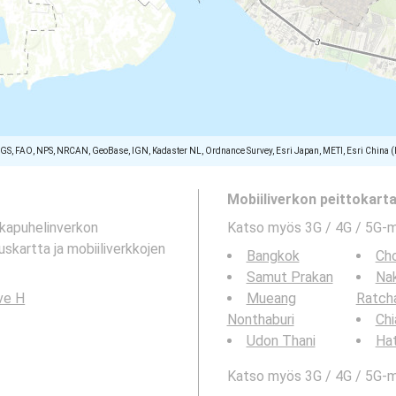
SGS, FAO, NPS, NRCAN, GeoBase, IGN, Kadaster NL, Ordnance Survey, Esri Japan, METI, Esri China 
Mobiiliverkon peittokartat
tkapuhelinverkon
Katso myös 3G / 4G / 5G-
uskartta ja mobiiliverkkojen
Bangkok
Cho
Samut Prakan
Na
ve H
Mueang
Ratch
Nonthaburi
Chi
Udon Thani
Hat
Katso myös 3G / 4G / 5G-ma