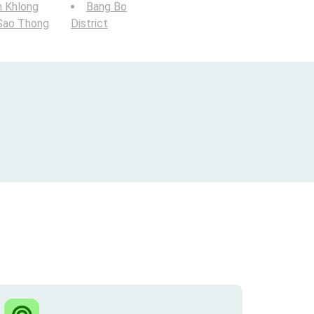
n Khlong
Bang Bo
Sao Thong
District