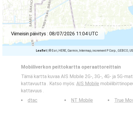
Viimeisin päivitys :
08/07/2026 11:04 UTC
Leaflet
|
© Esri, HERE, Garmin, Intermap, increment P Corp., GEBCO, U
Mobiiliverkon peittokartta operaattoreittain
Tämä kartta kuvaa AIS Mobile 2G-, 3G-, 4G- ja 5G-ma
kattavuutta . Katso myös:
AIS Mobile
mobiilibittinope
kattavuus .
dtac
NT Mobile
True Mo