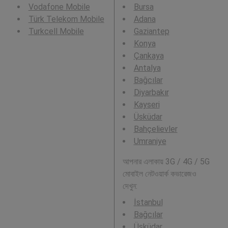
Vodafone Mobile
Bursa
Türk Telekom Mobile
Adana
Turkcell Mobile
Gaziantep
Konya
Çankaya
Antalya
Bağcılar
Diyarbakır
Kayseri
Üsküdar
Bahçelievler
Umraniye
আপনার এলাকায় 3G / 4G / 5G
মোবাইল নেটওয়ার্ক কভারেজও
দেখুন:
İstanbul
Bağcılar
Üsküdar