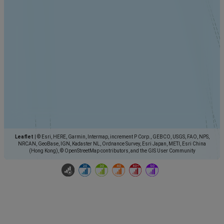
Leaflet
|
© Esri, HERE, Garmin, Intermap, increment P Corp., GEBCO, USGS, FAO, NPS,
NRCAN, GeoBase, IGN, Kadaster NL, Ordnance Survey, Esri Japan, METI, Esri China
(Hong Kong), © OpenStreetMap contributors, and the GIS User Community