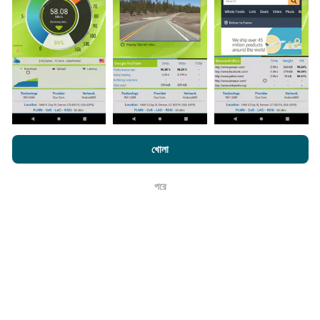
হ'ল আপনার স্মার্টফোনটিতে এনক্রুফ অ্যাপটি ডাউনলোড করতে হবে।
সেখানে
যত বেশি ডেটা থাকবে, মানচিত্রগুলি তত বেশি বিস্তৃত হবে!
কিভাবে আপডেট করা হয়?
এনক্রফট.কম-এ ব্রাউজ করে আপনি আমাদের
গোপনীয়তা এবং কুকিজ ব্যবহার নীতি
পাশাপাশি
খোলা
আমাদের number পরীক্ষা
শেষ ব্যবহারকারী লাইসেন্স চুক্তি
নেটওয়ার্ক কভারেজ মানচিত্র স্বয়ংক্রিয়ভাবে প্রতি ঘন্টা একটি বট দ্বারা আপডেট
করা হয়। গতির মানচিত্রগুলি
প্রতি 15 মিনিটে আপডেট হয়
। ডেটা দুই বছরের
পরে
ঠিক আছে
জন্য প্রদর্শিত হয়। দুই বছর পরে, পুরানো ডেটা মাসে একবার মানচিত্র থেকে
সরানো হয়।
এটা কতটা নির্ভরযোগ্য এবং নির্ভুল?