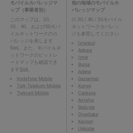
モバイルカバレッジマ
他の地域のモバイルカ
ップ（事業者別）
バレッジマップ
このマップは、2G、
の 3G / 4G / 5Gモバイル
3G、4G、および5Gモバ
ネットワークカバレッ
イルネットワークのカ
ジも参照してください :
バレッジを表します
İstanbul
Sisli。また、モバイルネ
Ankara
ットワークのビットレ
İzmir
ートマップも確認でき
Bursa
ます
Sisli
。
Adana
Vodafone Mobile
Gaziantep
Türk Telekom Mobile
Konya
Turkcell Mobile
Çankaya
Antalya
Bağcılar
Diyarbakır
Kayseri
Üsküdar