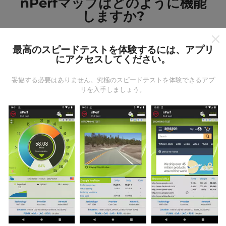
nPerfマップはどのように機能
しますか?
最高のスピードテストを体験するには、アプリ
にアクセスしてください。
妥協する必要はありません。究極のスピードテストを体験できるアプ
データはどこから来るのか?
リを入手しましょう。
データは、nPerfアプリのユーザーが実行したテストか
ら収集されます。これらは、現場で直接、実際の条件
で実施されるテストです。参加したい場合は、nPerfア
プリをスマートフォンにダウンロードするだけです。
データが多いほど、マップはより包括的になります！