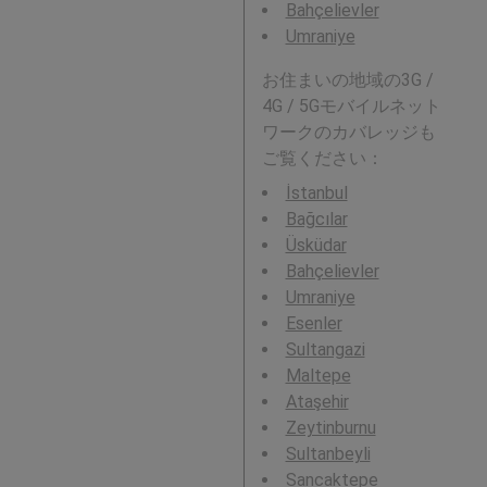
Bahçelievler
Umraniye
お住まいの地域の3G /
4G / 5Gモバイルネット
ワークのカバレッジも
ご覧ください：
İstanbul
Bağcılar
Üsküdar
Bahçelievler
Umraniye
Esenler
Sultangazi
Maltepe
Ataşehir
Zeytinburnu
Sultanbeyli
Sancaktepe