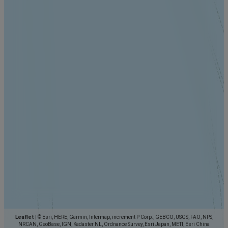
Leaflet
|
© Esri, HERE, Garmin, Intermap, increment P Corp., GEBCO, USGS, FAO, NPS,
NRCAN, GeoBase, IGN, Kadaster NL, Ordnance Survey, Esri Japan, METI, Esri China