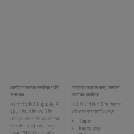
মোবাইল কভারেজ মানচিত্র প্রতি
অন্যান্য অঞ্চলের জন্য মোবাইল
অপারেটর
কভারেজ মানচিত্র
এই মানচিত্রটি 2 Lugu, 南投
এ 3 জি / 4 জি / 5 জি মোবাইল
縣 , 3 জি, 4 জি এবং 5 জি
নেটওয়ার্ক কভারেজটিও দেখুন।:
মোবাইল নেটওয়ার্কের এর কভারেজ
Taipei
উপস্থাপন করে। আরও দেখুন:
Kaohsiung
Lugu, 南投縣
এ মোবাইল