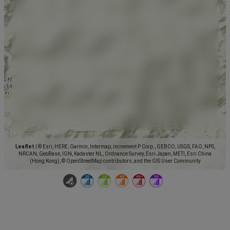
Leaflet
|
© Esri, HERE, Garmin, Intermap, increment P Corp., GEBCO, USGS, FAO, NPS,
NRCAN, GeoBase, IGN, Kadaster NL, Ordnance Survey, Esri Japan, METI, Esri China
(Hong Kong), © OpenStreetMap contributors, and the GIS User Community