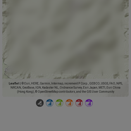
Leaflet
|
© Esri, HERE, Garmin, Intermap, increment P Corp., GEBCO, USGS, FAO, NPS,
NRCAN, GeoBase, IGN, Kadaster NL, Ordnance Survey, Esri Japan, METI, Esri China
(Hong Kong), © OpenStreetMap contributors, and the GIS User Community