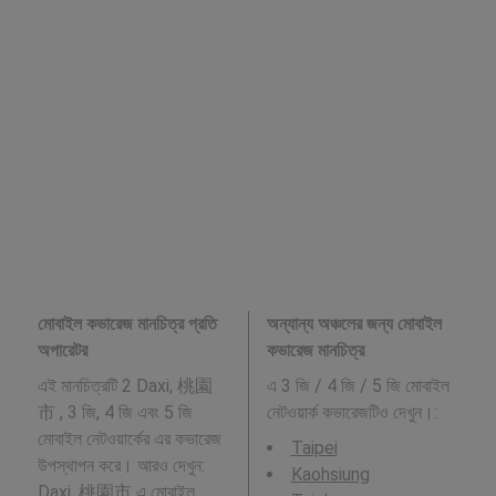
মোবাইল কভারেজ মানচিত্র প্রতি
অন্যান্য অঞ্চলের জন্য মোবাইল
অপারেটর
কভারেজ মানচিত্র
এই মানচিত্রটি 2 Daxi, 桃園
এ 3 জি / 4 জি / 5 জি মোবাইল
市 , 3 জি, 4 জি এবং 5 জি
নেটওয়ার্ক কভারেজটিও দেখুন।:
মোবাইল নেটওয়ার্কের এর কভারেজ
Taipei
উপস্থাপন করে। আরও দেখুন:
Kaohsiung
Daxi, 桃園市
এ মোবাইল