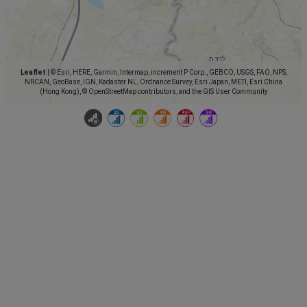
Leaflet
|
© Esri, HERE, Garmin, Intermap, increment P Corp., GEBCO, USGS, FAO, NPS,
NRCAN, GeoBase, IGN, Kadaster NL, Ordnance Survey, Esri Japan, METI, Esri China
(Hong Kong), © OpenStreetMap contributors, and the GIS User Community