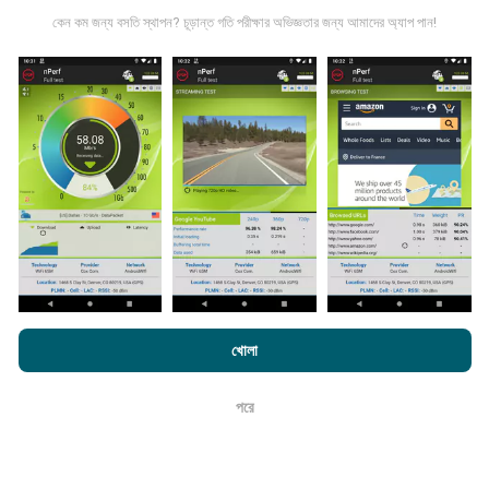
কেন কম জন্য বসতি স্থাপন? চূড়ান্ত গতি পরীক্ষার অভিজ্ঞতার জন্য আমাদের অ্যাপ পান!
কিভাবে আপডেট করা হয়?
নেটওয়ার্ক কভারেজ মানচিত্র স্বয়ংক্রিয়ভাবে প্রতি ঘন্টা একটি বট দ্বারা আপডেট
করা হয়। গতির মানচিত্রগুলি
প্রতি 15 মিনিটে আপডেট হয়
। ডেটা দুই বছরের
জন্য প্রদর্শিত হয়। দুই বছর পরে, পুরানো ডেটা মাসে একবার মানচিত্র থেকে
সরানো হয়।
এনক্রফট.কম-এ ব্রাউজ করে আপনি আমাদের
গোপনীয়তা এবং কুকিজ ব্যবহার নীতি
পাশাপাশি
খোলা
আমাদের number পরীক্ষা
শেষ ব্যবহারকারী লাইসেন্স চুক্তি
এটা কতটা নির্ভরযোগ্য এবং নির্ভুল?
পরে
ঠিক আছে
পরীক্ষাগুলি ব্যবহারকারীদের ডিভাইসে পরিচালিত হয়। জিওলোকেশন নির্ভুলতা
পরীক্ষার সময় জিপিএস সিগন্যালের অভ্যর্থনা মানের উপর নির্ভর করে। কভারেজ
ডেটার জন্য, আমরা কেবলমাত্র সর্বোচ্চ ভূগোলের
50 মিটার নির্ভুলতা
সহ