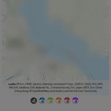
Leaflet
|
© Esri, HERE, Garmin, Intermap, increment P Corp., GEBCO, USGS, FAO, NPS,
NRCAN, GeoBase, IGN, Kadaster NL, Ordnance Survey, Esri Japan, METI, Esri China
(Hong Kong), © OpenStreetMap contributors, and the GIS User Community