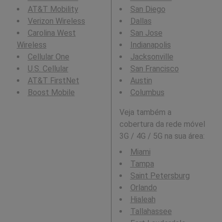
AT&T Mobility
San Diego
Verizon Wireless
Dallas
Carolina West
San Jose
Wireless
Indianapolis
Cellular One
Jacksonville
U.S. Cellular
San Francisco
AT&T FirstNet
Austin
Boost Mobile
Columbus
Veja também a
cobertura da rede móvel
3G / 4G / 5G na sua área:
Miami
Tampa
Saint Petersburg
Orlando
Hialeah
Tallahassee