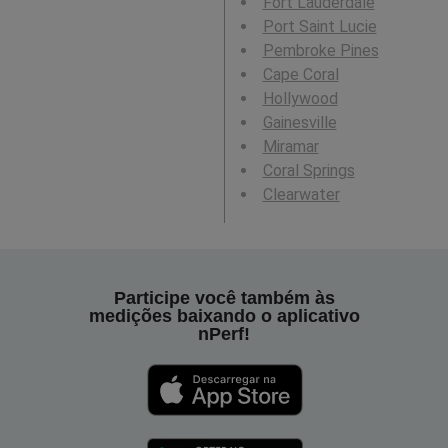
Fort Lauderdale
Port Saint Lucie
Pembroke Pines
Cape Coral
Hollywood
Gainesville
Miramar
Coral Springs
Clearwater
Participe você também às
medições baixando o aplicativo
nPerf!