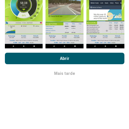
dados tivermos, mais completos ficarão os mapas !
Como são feitas as atualizações de
Ao navegar no nPerf.com, você concorda com nossa
Política de
dados?
uso de privacidade e cookies
, bem como com o nosso teste
Abrir
nPerf
Contrato de licença do usuário final
.
Os mapas de cobertura de rede são atualizados
automaticamente por um robô a cada hora. Já os
Mais tarde
OK
mapas de velocidade são atualizados a
cada 15
minutos
.Os dados são disponíveis por dois anos.
Após dois anos, os dados mais antigos serão
removidos dos mapas uma vez por mês.