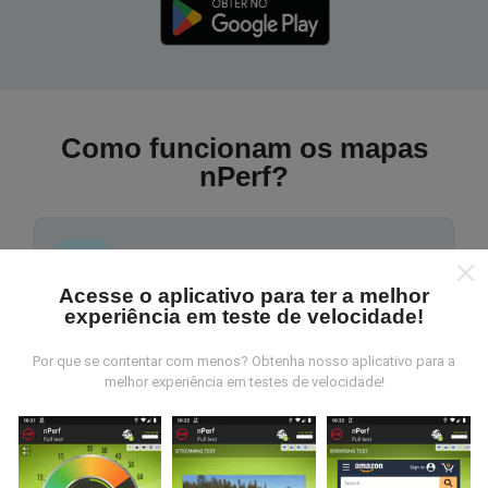
Como funcionam os mapas
nPerf?
Acesse o aplicativo para ter a melhor
experiência em teste de velocidade!
De onde vem os dados nperf?
Por que se contentar com menos? Obtenha nosso aplicativo para a
As medidas coletadas são efetuadas pour
melhor experiência em testes de velocidade!
utilizadores do aplicativo nPerf. São medidas
realizadas em condições reais, efetuadas no local em
questão. Se você também quiser participar, basta
baixar o aplicativo nPerf no seu telefone.
Quanto mais