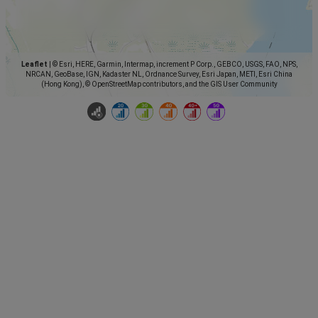
Leaflet
|
© Esri, HERE, Garmin, Intermap, increment P Corp., GEBCO, USGS, FAO, NPS,
NRCAN, GeoBase, IGN, Kadaster NL, Ordnance Survey, Esri Japan, METI, Esri China
(Hong Kong), © OpenStreetMap contributors, and the GIS User Community