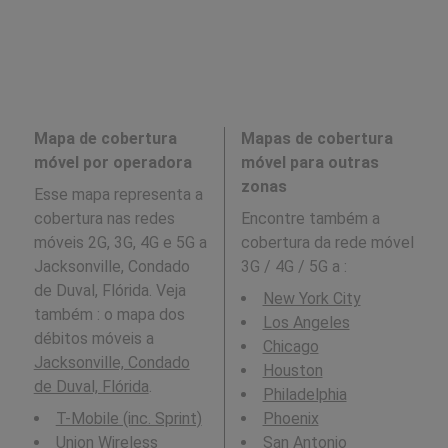
Mapa de cobertura
Mapas de cobertura
móvel por operadora
móvel para outras
zonas
Esse mapa representa a
cobertura nas redes
Encontre também a
móveis 2G, 3G, 4G e 5G a
cobertura da rede móvel
Jacksonville, Condado
3G / 4G / 5G a
:
de Duval, Flórida. Veja
New York City
também : o mapa dos
Los Angeles
débitos móveis a
Chicago
Jacksonville, Condado
Houston
de Duval, Flórida
.
Philadelphia
T-Mobile (inc. Sprint)
Phoenix
Union Wireless
San Antonio