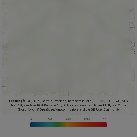
Leaflet
|
© Esri, HERE, Garmin, Intermap, increment P Corp., GEBCO, USGS, FAO, NPS,
NRCAN, GeoBase, IGN, Kadaster NL, Ordnance Survey, Esri Japan, METI, Esri China
(Hong Kong), © OpenStreetMap contributors, and the GIS User Community