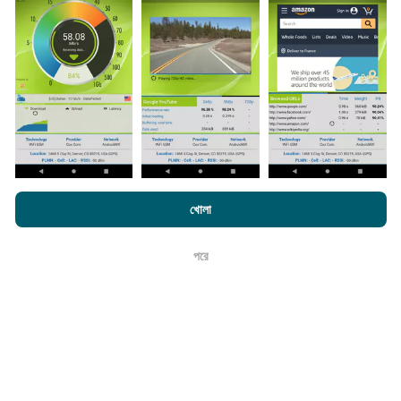
সংগ্রহ করা হয়। এগুলি সরাসরি ক্ষেত্রের মধ্যে বাস্তব পরিস্থিতিতে পরিচালিত
পরীক্ষাগুলি। যদি আপনিও এতে যুক্ত হতে চান তবে আপনাকে যা করতে হবে তা
হ'ল আপনার স্মার্টফোনটিতে এনক্রুফ অ্যাপটি ডাউনলোড করতে হবে।
সেখানে
যত বেশি ডেটা থাকবে, মানচিত্রগুলি তত বেশি বিস্তৃত হবে!
কিভাবে আপডেট করা হয়?
এনক্রফট.কম-এ ব্রাউজ করে আপনি আমাদের
গোপনীয়তা এবং কুকিজ ব্যবহার নীতি
পাশাপাশি
খোলা
আমাদের number পরীক্ষা
শেষ ব্যবহারকারী লাইসেন্স চুক্তি
নেটওয়ার্ক কভারেজ মানচিত্র স্বয়ংক্রিয়ভাবে প্রতি ঘন্টা একটি বট দ্বারা আপডেট
করা হয়। গতির মানচিত্রগুলি
প্রতি 15 মিনিটে আপডেট হয়
। ডেটা দুই বছরের
পরে
ঠিক আছে
জন্য প্রদর্শিত হয়। দুই বছর পরে, পুরানো ডেটা মাসে একবার মানচিত্র থেকে
সরানো হয়।