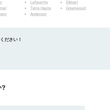
y
Lafayette
Elkhart
rmel
Terre Haute
Greenwood
hers
Anderson
てください！
?