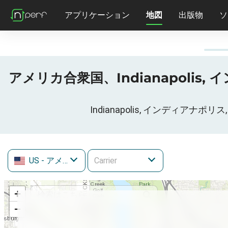
アプリケーション
地図
出版物
ソ
アメリカ合衆国、Indianapolis, イン
Indianapolis, インディアナポ
US
- アメリカ合衆国
+
−