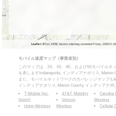
Leaflet
|
© Esri, HERE, Garmin, Intermap, increment P Corp., GEBCO, U
モバイル速度マップ（事業者別）
このマップは、2G、3G、4G、および5Gモバイル
を表しますIndianapolis, インディアナポリス, Marion
また、モバイルネットワークのカバレッジマップも確認できま
インディアナポリス, Marion County, インディアナ州
T-Mobile (inc.
AT&T Mobility
Carolina
Sprint)
Verizon
Wireless
Union Wireless
Wireless
Cellular