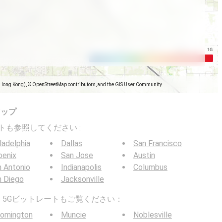
(Hong Kong), © OpenStreetMap contributors, and the GIS User Community
マップ
トレートも参照してください :
ladelphia
Dallas
San Francisco
oenix
San Jose
Austin
 Antonio
Indianapolis
Columbus
n Diego
Jacksonville
G / 5Gビットレートもご覧ください：
oomington
Muncie
Noblesville