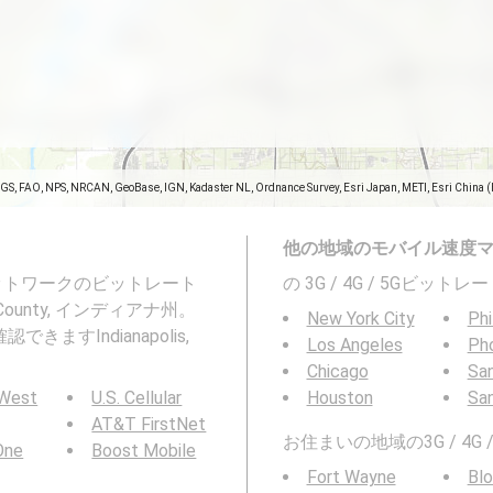
SGS, FAO, NPS, NRCAN, GeoBase, IGN, Kadaster NL, Ordnance Survey, Esri Japan, METI, Esri China 
他の地域のモバイル速度
ネットワークのビットレート
の 3G / 4G / 5Gビッ
 County, インディアナ州。
New York City
Phi
すIndianapolis,
Los Angeles
Ph
。
Chicago
San
 West
U.S. Cellular
Houston
Sa
AT&T FirstNet
お住まいの地域の3G / 4
 One
Boost Mobile
Fort Wayne
Bl