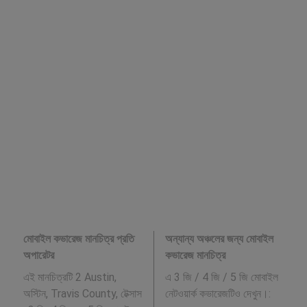
মোবাইল কভারেজ মানচিত্র প্রতি
অন্যান্য অঞ্চলের জন্য মোবাইল
অপারেটর
কভারেজ মানচিত্র
এই মানচিত্রটি 2 Austin,
এ 3 জি / 4 জি / 5 জি মোবাইল
অস্টিন, Travis County, টেক্সাস
নেটওয়ার্ক কভারেজটিও দেখুন।: