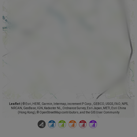
Leaflet
|
© Esri, HERE, Garmin, Intermap, increment P Corp., GEBCO, USGS, FAO, NPS,
NRCAN, GeoBase, IGN, Kadaster NL, Ordnance Survey, Esri Japan, METI, Esri China
(Hong Kong), © OpenStreetMap contributors, and the GIS User Community