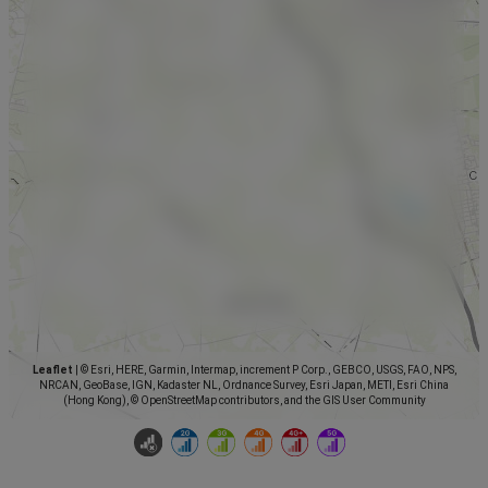
Leaflet
|
© Esri, HERE, Garmin, Intermap, increment P Corp., GEBCO, USGS, FAO, NPS,
NRCAN, GeoBase, IGN, Kadaster NL, Ordnance Survey, Esri Japan, METI, Esri China
(Hong Kong), © OpenStreetMap contributors, and the GIS User Community