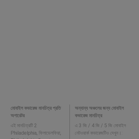
মোবাইল কভারেজ মানচিত্র প্রতি
অন্যান্য অঞ্চলের জন্য মোবাইল
অপারেটর
কভারেজ মানচিত্র
এই মানচিত্রটি 2
এ 3 জি / 4 জি / 5 জি মোবাইল
Philadelphia, ফিলাডেলফিয়া,
নেটওয়ার্ক কভারেজটিও দেখুন।: