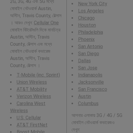
2G, 3G, 4G এবং 5G মধ্যে
New York City
মোবাইল নেটওয়ার্ক Austin,
Los Angeles
অস্টিন, Travis County, টেক্সাস
Chicago
। আরও দেখুন:
Cellular One
Houston
মোবাইল বিটরেটগুলি দিকে মানচিত্র
Philadelphia
Austin, অস্টিন, Travis
Phoenix
County, টেক্সাস এবং মধ্যে
San Antonio
মোবাইল নেটওয়ার্ক কভারেজ
San Diego
Austin, অস্টিন, Travis
Dallas
County, টেক্সাস ।
San Jose
T-Mobile (inc. Sprint)
Indianapolis
Union Wireless
Jacksonville
AT&T Mobility
San Francisco
Verizon Wireless
Austin
Carolina West
Columbus
Wireless
আপনার এলাকায় 3G / 4G / 5G
U.S. Cellular
মোবাইল নেটওয়ার্ক কভারেজও
AT&T FirstNet
দেখুন:
Boost Mobile