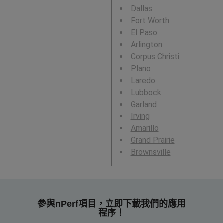
Dallas
Fort Worth
El Paso
Arlington
Corpus Christi
Plano
Laredo
Lubbock
Garland
Irving
Amarillo
Grand Prairie
Brownsville
參與nPerf項目，立即下載我們的應用
程序！