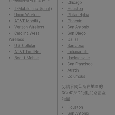
行動網路覆蓋範圍在 。
Chicago
T-Mobile (inc. Sprint)
Houston
Union Wireless
Philadelphia
AT&T Mobility
Phoenix
Verizon Wireless
San Antonio
Carolina West
San Diego
Wireless
Dallas
U.S. Cellular
San Jose
AT&T FirstNet
Indianapolis
Boost Mobile
Jacksonville
San Francisco
Austin
Columbus
另請參閱您所在地區的
3G/4G/5G 行動網路覆蓋
範圍：
Houston
San Antonio