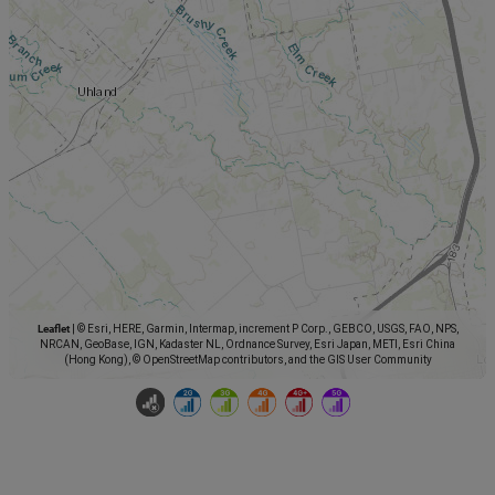
Leaflet
|
© Esri, HERE, Garmin, Intermap, increment P Corp., GEBCO, USGS, FAO, NPS,
NRCAN, GeoBase, IGN, Kadaster NL, Ordnance Survey, Esri Japan, METI, Esri China
(Hong Kong), © OpenStreetMap contributors, and the GIS User Community