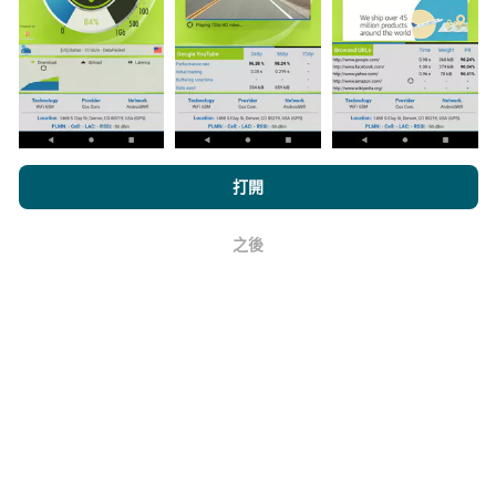
與其中，只需將nPerf應用程序下載到智能手機上即可。
數據越多，地圖將越全面！
所有測試結果都顯示在地圖
上。在計算發布績效之前，將應用過濾規則。
瀏覽nPerf.com，即表示您同意我們的
隱私和Cookies使用政策
以及
打開
我們的nPerf測試
最終用戶許可協議
。
如何進行更新？
之後
好
機器人每小時會自動更新網絡覆蓋圖。速度圖每15分鐘
更新一次
。數據顯示兩年。兩年後，每月一次從地圖中
刪除最舊的數據。
它的可靠性和準確性如何？