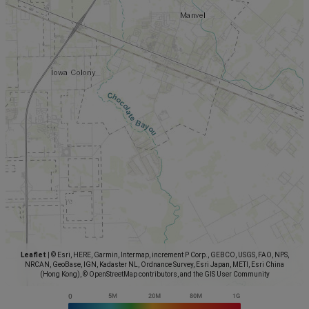
Leaflet
|
© Esri, HERE, Garmin, Intermap, increment P Corp., GEBCO, USGS, FAO, NPS,
NRCAN, GeoBase, IGN, Kadaster NL, Ordnance Survey, Esri Japan, METI, Esri China
(Hong Kong), © OpenStreetMap contributors, and the GIS User Community