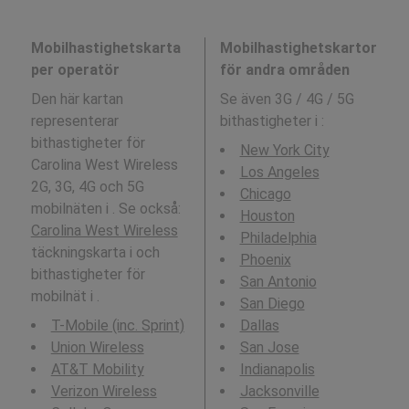
Mobilhastighetskarta
Mobilhastighetskartor
per operatör
för andra områden
Den här kartan
Se även 3G / 4G / 5G
representerar
bithastigheter i
:
bithastigheter för
New York City
Carolina West Wireless
Los Angeles
2G, 3G, 4G och 5G
Chicago
mobilnäten i . Se också:
Houston
Carolina West Wireless
Philadelphia
täckningskarta i och
Phoenix
bithastigheter för
San Antonio
mobilnät i .
San Diego
T-Mobile (inc. Sprint)
Dallas
Union Wireless
San Jose
AT&T Mobility
Indianapolis
Verizon Wireless
Jacksonville