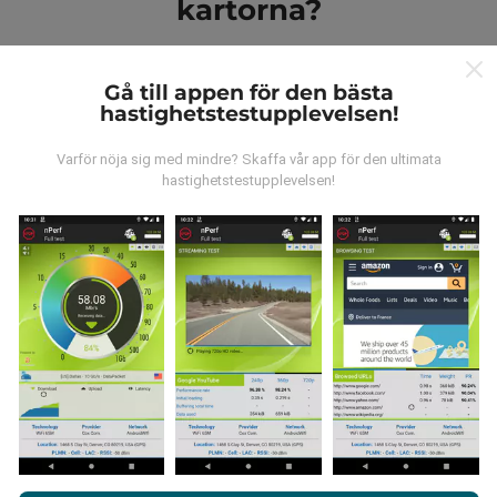
kartorna?
Gå till appen för den bästa
hastighetstestupplevelsen!
Varför nöja sig med mindre? Skaffa vår app för den ultimata
Var kommer datan ifrån?
hastighetstestupplevelsen!
Data samlas in från tester gjorda av våra användare
av nPerf-appen. Det här är tester som utförs under
verkliga förhållanden, direkt på fältet. Om du också vill
bidra, behöver du bara ladda ner nPerf-appen till din
smartphone.
Ju mer data det finns, desto mer
omfattande kommer kartorna att bli!
Genom att surfa på nPerf.com samtycker du till vår