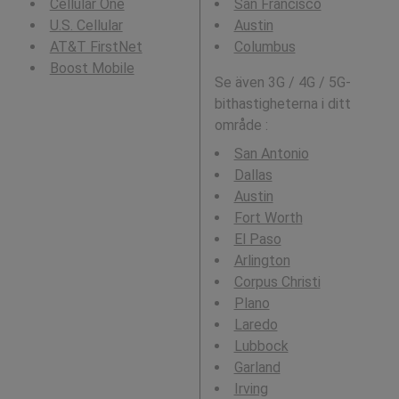
Cellular One
San Francisco
U.S. Cellular
Austin
AT&T FirstNet
Columbus
Boost Mobile
Se även 3G / 4G / 5G-
bithastigheterna i ditt
område :
San Antonio
Dallas
Austin
Fort Worth
El Paso
Arlington
Corpus Christi
Plano
Laredo
Lubbock
Garland
Irving