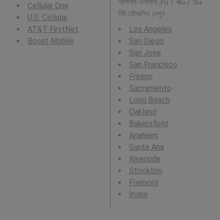
আপনার এলাকার 3G / 4G / 5G
Cellular One
বিট রেটগুলিও দেখুন:
U.S. Cellular
AT&T FirstNet
Los Angeles
Boost Mobile
San Diego
San Jose
San Francisco
Fresno
Sacramento
Long Beach
Oakland
Bakersfield
Anaheim
Santa Ana
Riverside
Stockton
Fremont
Irvine