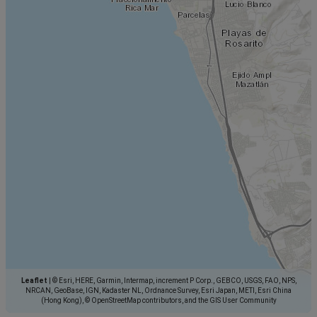
Leaflet
|
© Esri, HERE, Garmin, Intermap, increment P Corp., GEBCO, USGS, FAO, NPS,
NRCAN, GeoBase, IGN, Kadaster NL, Ordnance Survey, Esri Japan, METI, Esri China
(Hong Kong), © OpenStreetMap contributors, and the GIS User Community