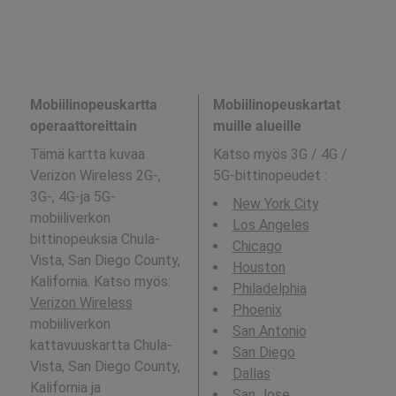
Mobiilinopeuskartta
Mobiilinopeuskartat
operaattoreittain
muille alueille
Tämä kartta kuvaa
Katso myös 3G / 4G /
Verizon Wireless 2G-,
5G-bittinopeudet
:
3G-, 4G-ja 5G-
New York City
mobiiliverkon
Los Angeles
bittinopeuksia Chula-
Chicago
Vista, San Diego County,
Houston
Kalifornia. Katso myös:
Philadelphia
Verizon Wireless
Phoenix
mobiiliverkon
San Antonio
kattavuuskartta Chula-
San Diego
Vista, San Diego County,
Dallas
Kalifornia ja
San Jose