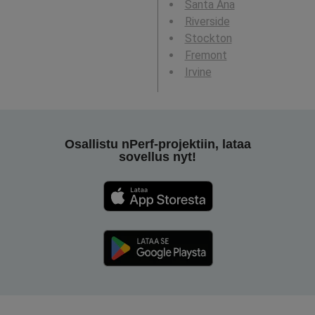
Santa Ana
Riverside
Stockton
Fremont
Irvine
Osallistu nPerf-projektiin, lataa
sovellus nyt!