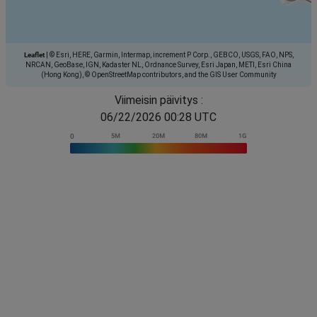
Leaflet
|
© Esri, HERE, Garmin, Intermap, increment P Corp., GEBCO, USGS, FAO, NPS,
NRCAN, GeoBase, IGN, Kadaster NL, Ordnance Survey, Esri Japan, METI, Esri China
(Hong Kong), © OpenStreetMap contributors, and the GIS User Community
Viimeisin päivitys :
06/22/2026 00:28 UTC