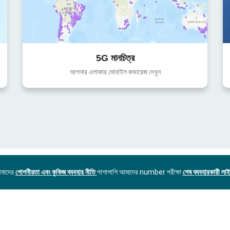
5G মানচিত্র
আপনার এলাকার মোবাইল কভারেজ দেখুন
আমাদের
গোপনীয়তা এবং কুকিজ ব্যবহার নীতি
পাশাপাশি আমাদের number পরীক্ষা
শেষ ব্যবহারকারী লাইস