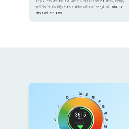
ফর্ম্যাটে নেটওয়ার্ক কভারেজ ডেটা বা এনক্রফ টেস্টগুলি (বিটরেট, বিলম্ব,
ব্রাউজিং, ভিডিও স্ট্রিমিং) ধরে রাখতে চাইছেন? সমস্যা নেই!
আমাদের
সাথে যোগাযোগ করুন