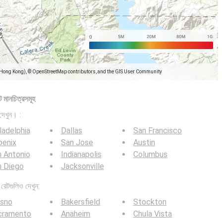
(Hong Kong), © OpenStreetMap contributors, and the GIS User Community
 মানচিত্রসমূহ
দেখুন। :
ladelphia
Dallas
San Francisco
oenix
San Jose
Austin
 Antonio
Indianapolis
Columbus
n Diego
Jacksonville
েটগুলিও দেখুন:
esno
Bakersfield
Stockton
cramento
Anaheim
Chula Vista