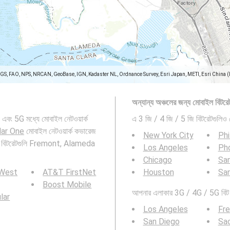
SGS, FAO, NPS, NRCAN, GeoBase, IGN, Kadaster NL, Ordnance Survey, Esri Japan, METI, Esri China 
অন্যান্য অঞ্চলের জন্য মোবাইল বিটরেট
এবং 5G মধ্যে মোবাইল নেটওয়ার্ক
এ 3 জি / 4 জি / 5 জি বিটরেটগুলিও 
lar One
মোবাইল নেটওয়ার্ক কভারেজ
New York City
Phi
ইল বিটরেটগুলি Fremont, Alameda
Los Angeles
Ph
Chicago
San
 West
AT&T FirstNet
Houston
Sa
Boost Mobile
আপনার এলাকার 3G / 4G / 5G বিট র
ular
Los Angeles
Fr
San Diego
Sa