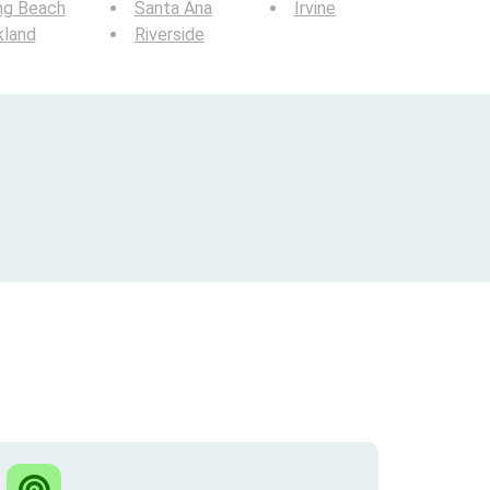
ng Beach
Santa Ana
Irvine
kland
Riverside