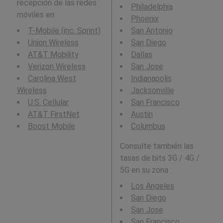
recepción de las redes
Philadelphia
móviles en .
Phoenix
T-Mobile (inc. Sprint)
San Antonio
Union Wireless
San Diego
AT&T Mobility
Dallas
Verizon Wireless
San Jose
Carolina West
Indianapolis
Wireless
Jacksonville
U.S. Cellular
San Francisco
AT&T FirstNet
Austin
Boost Mobile
Columbus
Consulte también las
tasas de bits 3G / 4G /
5G en su zona :
Los Angeles
San Diego
San Jose
San Francisco