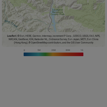
Leaflet
|
© Esri, HERE, Garmin, Intermap, increment P Corp., GEBCO, USGS, FAO, NPS,
NRCAN, GeoBase, IGN, Kadaster NL, Ordnance Survey, Esri Japan, METI, Esri China
(Hong Kong), © OpenStreetMap contributors, and the GIS User Community