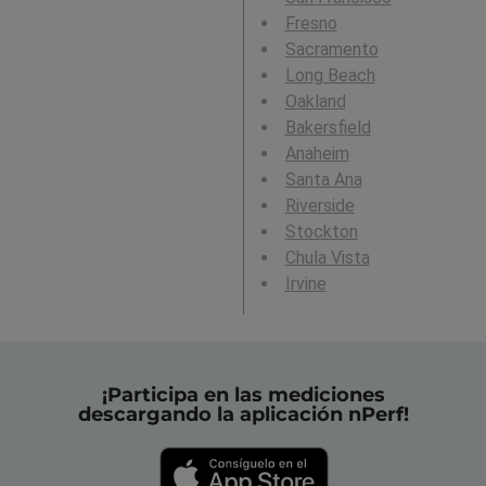
Fresno
Sacramento
Long Beach
Oakland
Bakersfield
Anaheim
Santa Ana
Riverside
Stockton
Chula Vista
Irvine
¡Participa en las mediciones
descargando la aplicación nPerf!