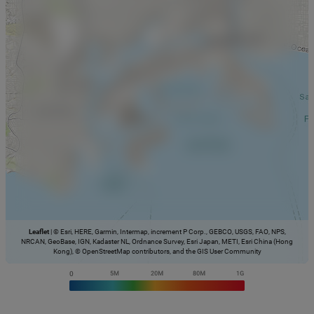
Leaflet
|
© Esri, HERE, Garmin, Intermap, increment P Corp., GEBCO, USGS, FAO, NPS,
NRCAN, GeoBase, IGN, Kadaster NL, Ordnance Survey, Esri Japan, METI, Esri China (Hong
Kong), © OpenStreetMap contributors, and the GIS User Community