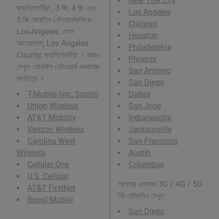
New York City
ক্যালিফোর্নিয়া , 3 জি, 4 জি এবং
Los Angeles
5 জি মোবাইল নেটওয়ার্কগুলিকে
Chicago
Los-Angeles, লোস
Houston
আংজেলেস, Los Angeles
Philadelphia
County, ক্যালিফোর্নিয়া । আরও
Phoenix
দেখুন: মোবাইল নেটওয়ার্ক কভারেজ
San Antonio
মানচিত্র ।
San Diego
T-Mobile (inc. Sprint)
Dallas
Union Wireless
San Jose
AT&T Mobility
Indianapolis
Verizon Wireless
Jacksonville
Carolina West
San Francisco
Wireless
Austin
Cellular One
Columbus
U.S. Cellular
আপনার এলাকার 3G / 4G / 5G
AT&T FirstNet
বিট রেটগুলিও দেখুন:
Boost Mobile
San Diego