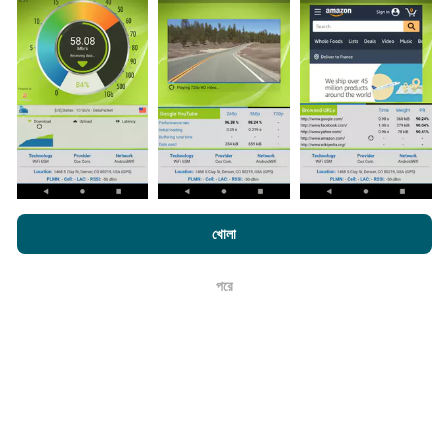
সংগ্রহ করা হয়। এগুলি সরাসরি ক্ষেত্রের মধ্যে বাস্তব পরিস্থিতিতে পরিচালিত
পরীক্ষাগুলি। যদি আপনিও এতে যুক্ত হতে চান তবে আপনাকে যা করতে হবে তা
হ'ল আপনার স্মার্টফোনটিতে এনক্রুফ অ্যাপটি ডাউনলোড করতে হবে।
সেখানে
যত বেশি ডেটা থাকবে, মানচিত্রগুলি তত বেশি বিস্তৃত হবে!
কিভাবে আপডেট করা হয়?
এনক্রফট.কম-এ ব্রাউজ করে আপনি আমাদের
গোপনীয়তা এবং কুকিজ ব্যবহার নীতি
পাশাপাশি
খোলা
আমাদের number পরীক্ষা
শেষ ব্যবহারকারী লাইসেন্স চুক্তি
নেটওয়ার্ক কভারেজ মানচিত্র স্বয়ংক্রিয়ভাবে প্রতি ঘন্টা একটি বট দ্বারা আপডেট
করা হয়। গতির মানচিত্রগুলি
প্রতি 15 মিনিটে আপডেট হয়
। ডেটা দুই বছরের
পরে
ঠিক আছে
জন্য প্রদর্শিত হয়। দুই বছর পরে, পুরানো ডেটা মাসে একবার মানচিত্র থেকে
সরানো হয়।