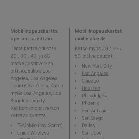
Mobiilinopeuskartta
Mobiilinopeuskartat
operaattoreittain
muille alueille
Tämä kartta edustaa
Katso myös 3G / 4G /
2G-, 3G-, 4G- ja 5G-
5G-bittinopeudet
:
matkaviestinverkon
New York City
bittinopeuksia Los-
Los Angeles
Angeles, Los Angeles
Chicago
County, Kalifornia. Katso
Houston
myös:Los-Angeles, Los
Philadelphia
Angeles County,
Phoenix
Kaliforniamobiiliverkon
San Antonio
kattavuuskartta.
San Diego
T-Mobile (inc. Sprint)
Dallas
Union Wireless
San Jose