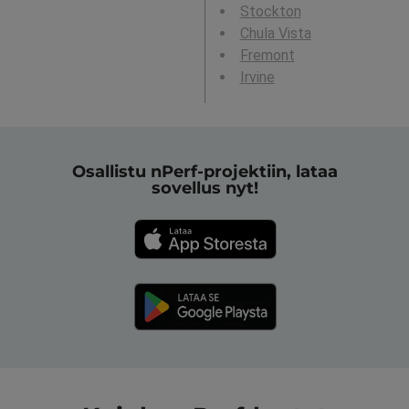
Stockton
Chula Vista
Fremont
Irvine
Osallistu nPerf-projektiin, lataa
sovellus nyt!