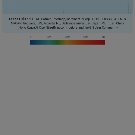
Leaflet
|
© Esri, HERE, Garmin, Intermap, increment P Corp., GEBCO, USGS, FAO, NPS,
NRCAN, GeoBase, IGN, Kadaster NL, Ordnance Survey, Esri Japan, METI, Esri China
(Hong Kong), © OpenStreetMap contributors, and the GIS User Community