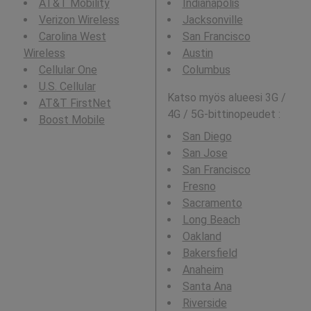
AT&T Mobility
Indianapolis
Verizon Wireless
Jacksonville
Carolina West
San Francisco
Wireless
Austin
Cellular One
Columbus
U.S. Cellular
Katso myös alueesi 3G /
AT&T FirstNet
4G / 5G-bittinopeudet :
Boost Mobile
San Diego
San Jose
San Francisco
Fresno
Sacramento
Long Beach
Oakland
Bakersfield
Anaheim
Santa Ana
Riverside