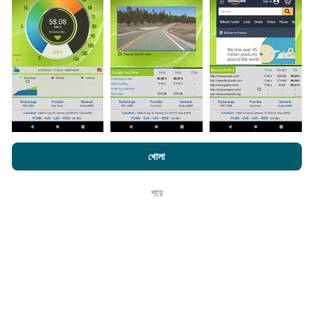
করা হয়। গতির মানচিত্রগুলি
প্রতি 15 মিনিটে আপডেট হয়
। ডেটা দুই বছরের
জন্য প্রদর্শিত হয়। দুই বছর পরে, পুরানো ডেটা মাসে একবার মানচিত্র থেকে
সরানো হয়।
এটা কতটা নির্ভরযোগ্য এবং নির্ভুল?
এনক্রফট.কম-এ ব্রাউজ করে আপনি আমাদের
গোপনীয়তা এবং কুকিজ ব্যবহার নীতি
পাশাপাশি
খোলা
আমাদের number পরীক্ষা
শেষ ব্যবহারকারী লাইসেন্স চুক্তি
পরীক্ষাগুলি ব্যবহারকারীদের ডিভাইসে পরিচালিত হয়। জিওলোকেশন নির্ভুলতা
পরীক্ষার সময় জিপিএস সিগন্যালের অভ্যর্থনা মানের উপর নির্ভর করে। কভারেজ
পরে
ডেটার জন্য, আমরা কেবলমাত্র সর্বোচ্চ ভূগোলের
50 মিটার নির্ভুলতা
সহ
ঠিক আছে
পরীক্ষাগুলি ধরে রাখি। বিটরেট ডাউনলোডের জন্য, এই প্রান্তিকরটি 200 মিটার
পর্যন্ত যায়।