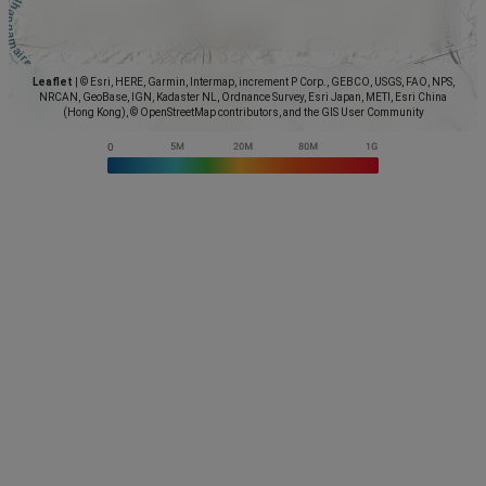
Leaflet
|
© Esri, HERE, Garmin, Intermap, increment P Corp., GEBCO, USGS, FAO, NPS,
NRCAN, GeoBase, IGN, Kadaster NL, Ordnance Survey, Esri Japan, METI, Esri China
(Hong Kong), © OpenStreetMap contributors, and the GIS User Community