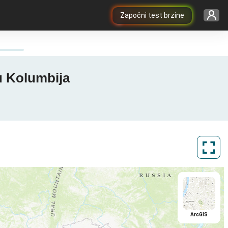
Započni test brzine
u Kolumbija
ArcGIS