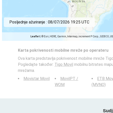
Posljednje ažuriranje :
08/07/2026 19:25 UTC
Leaflet
|
© Esri, HERE, Garmin, Intermap, increment P Corp., GEBCO, U
Karta pokrivenosti mobilne mreže po operateru
Ova karta predstavlja pokrivenost mobilne mreže Tigo 
Pogledajte također:
Tigo Movil
mobilnu bitrates mapu
mrežama.
Movistar Movil
MovilPT /
ETB Mov
WOM
(MVNO)
Sudj