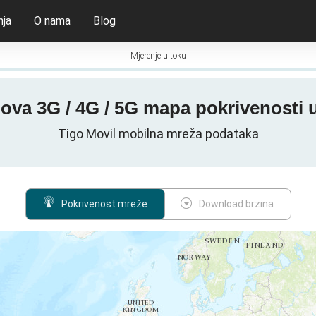
nja
O nama
Blog
Mjerenje u toku
-ova 3G / 4G / 5G mapa pokrivenosti 
Tigo Movil mobilna mreža podataka
Pokrivenost mreže
Download brzina