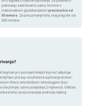
GPS signala u vrijeme ispitivanja. Za podatke o
pokrivanju zadržavamo samo testove s
maksimalnom geolokacijskom
preciznošću od
50 metara
. Za preuzimanje bita, ovaj prag ide i do
200 metara.
krivanja?
tegriran je u postojeći kokpit koji već uključuje
lji kao i pristup rezultatima ispitivanja brzine i
mjenom filtera tehnološkom tehnologijom (bez
lja (na primjer, samo posljednja 2 mjeseca). Odličan
 konkurenata i prepoznavanje područja slabog