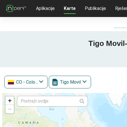
Aplikacije
Karte
Publikacije
Rješe
Tigo Movil
CO
- Colombia
Tigo Movil
+
−