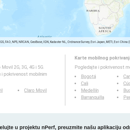
SGS, FAO, NPS, NRCAN, GeoBase, IGN, Kadaster NL, Ordnance Survey, Esri Japan, METI, Esri China 
Karte mobilnog pokrivanj
Movil 2G, 3G, 4G i 5G.
Pogledajte i pokrivenost m
 i pokrivenost mobilnim
Bogotá
Ca
Cali
Cú
il
Claro Movil
Medellín
Bu
Barranquilla
Per
elujte u projektu nPerf, preuzmite našu aplikaciju o