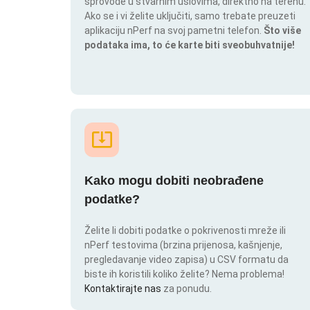
sprovode u stvarnim uslovima, direktno na terenu.
Ako se i vi želite uključiti, samo trebate preuzeti
aplikaciju nPerf na svoj pametni telefon.
Što više
podataka ima, to će karte biti sveobuhvatnije!
Kako mogu dobiti neobrađene
podatke?
Želite li dobiti podatke o pokrivenosti mreže ili
nPerf testovima (brzina prijenosa, kašnjenje,
pregledavanje video zapisa) u CSV formatu da
biste ih koristili koliko želite? Nema problema!
Kontaktirajte nas
za ponudu.