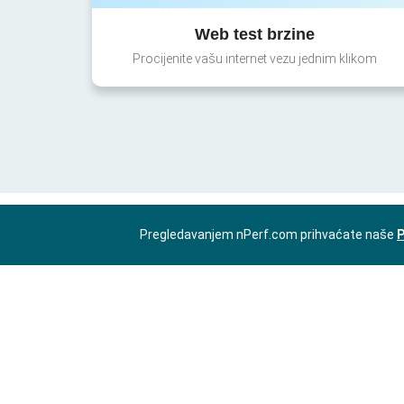
Web test brzine
Procijenite vašu internet vezu jednim klikom
Pregledavanjem nPerf.com prihvaćate naše
P
BS-BA