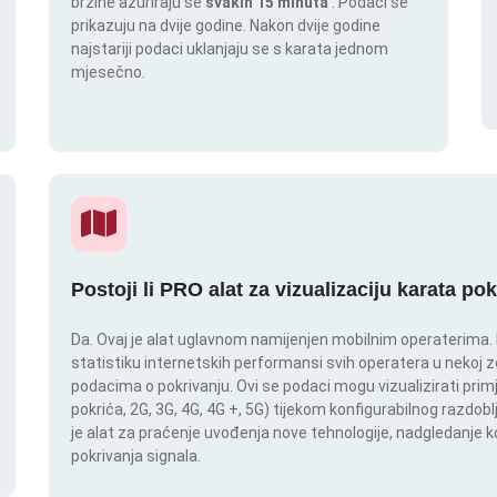
brzine ažuriraju se
svakih 15 minuta
. Podaci se
prikazuju na dvije godine. Nakon dvije godine
najstariji podaci uklanjaju se s karata jednom
mjesečno.
Postoji li PRO alat za vizualizaciju karata po
Da. Ovaj je alat uglavnom namijenjen mobilnim operaterima. In
statistiku internetskih performansi svih operatera u nekoj zem
podacima o pokrivanju. Ovi se podaci mogu vizualizirati pri
pokrića, 2G, 3G, 4G, 4G +, 5G) tijekom konfigurabilnog razdob
je alat za praćenje uvođenja nove tehnologije, nadgledanje
pokrivanja signala.