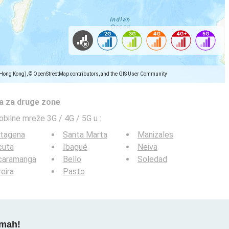
(Hong Kong), © OpenStreetMap contributors, and the GIS User Community
a za druge zone
obilne mreže 3G / 4G / 5G u
:
rtagena
Santa Marta
Manizales
cuta
Ibagué
Neiva
caramanga
Bello
Soledad
eira
Pasto
dmah!