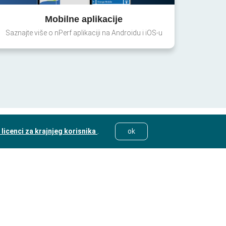
Mobilne aplikacije
Saznajte više o nPerf aplikaciji na Androidu i iOS-u
licenci za krajnjeg korisnika
.
ok