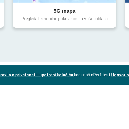
5G mapa
Pregledajte mobilnu pokrivenost u Vašoj oblasti
ravila o privatnosti i upotrebi kolačića
kao i naš nPerf test
Ugovor o 