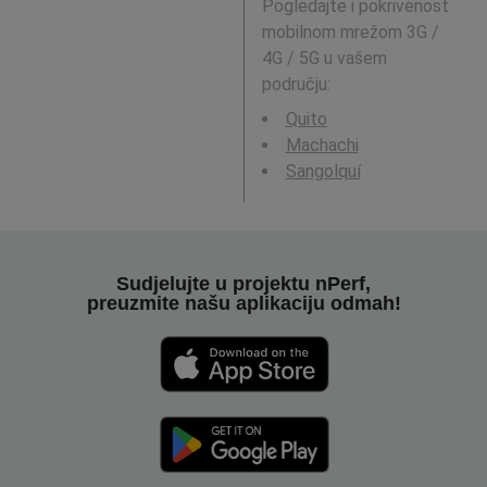
Pogledajte i pokrivenost
mobilnom mrežom 3G /
4G / 5G u vašem
području:
Quito
Machachi
Sangolquí
Sudjelujte u projektu nPerf,
preuzmite našu aplikaciju odmah!