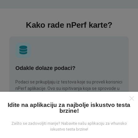
Kako rade nPerf karte?
Odakle dolaze podaci?
Podaci se prikupljaju iz testova koje su proveli korisnici
nPerf aplikacije. Ovo su ispitivanja koja se sprovode u
stvarnim uslovima, direktno na terenu. Ako se i vi
želite uključiti, samo trebate preuzeti aplikaciju nPerf
Idite na aplikaciju za najbolje iskustvo testa
na svoj pametni telefon.
Što više podataka ima, to će
brzine!
karte biti sveobuhvatnije!
Zašto se zadovoljiti manje? Nabavite našu aplikaciju za vrhunsko
iskustvo testa brzine!