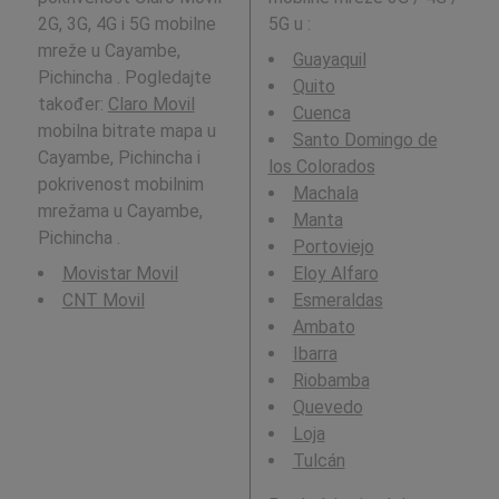
2G, 3G, 4G i 5G mobilne
5G u
:
mreže u Cayambe,
Guayaquil
Pichincha . Pogledajte
Quito
također:
Claro Movil
Cuenca
mobilna bitrate mapa u
Santo Domingo de
Cayambe, Pichincha i
los Colorados
pokrivenost mobilnim
Machala
mrežama u Cayambe,
Manta
Pichincha .
Portoviejo
Movistar Movil
Eloy Alfaro
CNT Movil
Esmeraldas
Ambato
Ibarra
Riobamba
Quevedo
Loja
Tulcán