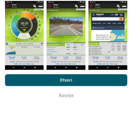
Kako se prave ažuriranja?
Mape pokrivanja mreže automatski se ažuriraju od
strane robota svakih sat vremena. Karte brzine
ažuriraju se
svakih 15 minuta
. Podaci se prikazuju na
dvije godine. Nakon dvije godine najstariji podaci
uklanjaju se s karata jednom mjesečno.
Pregledavanjem nPerf.com prihvaćate naše
Pravila o
privatnosti i upotrebi kolačića
kao i naš nPerf test
Ugovor o
Otvori
licenci za krajnjeg korisnika
.
Kasnije
ok
Koliko je pouzdan i točan?
Testovi se provode na uređajima korisnika. Preciznost
geolokacije ovisi o kvaliteti prijema GPS signala u