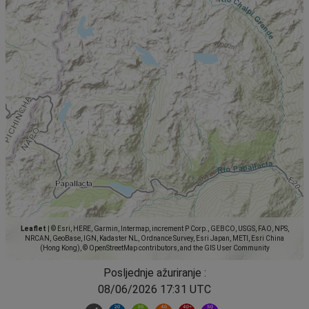
Leaflet
|
© Esri, HERE, Garmin, Intermap, increment P Corp., GEBCO, USGS, FAO, NPS,
NRCAN, GeoBase, IGN, Kadaster NL, Ordnance Survey, Esri Japan, METI, Esri China
(Hong Kong), © OpenStreetMap contributors, and the GIS User Community
Posljednje ažuriranje :
08/06/2026 17:31 UTC