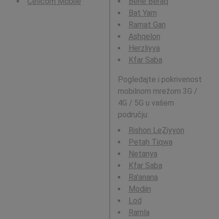
Cellcom Mobile
Bené Beraq
Bat Yam
Ramat Gan
Ashqelon
Herzliyya
Kfar Saba
Pogledajte i pokrivenost
mobilnom mrežom 3G /
4G / 5G u vašem
području:
Rishon LeẔiyyon
Petaẖ Tiqwa
Netanya
Kfar Saba
Ra'anana
Modiin
Lod
Ramla