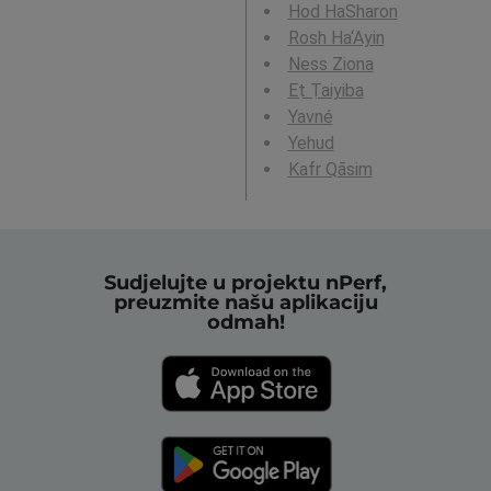
Hod HaSharon
Rosh Ha‘Ayin
Ness Ziona
Eṭ Ṭaiyiba
Yavné
Yehud
Kafr Qāsim
Sudjelujte u projektu nPerf,
preuzmite našu aplikaciju
odmah!