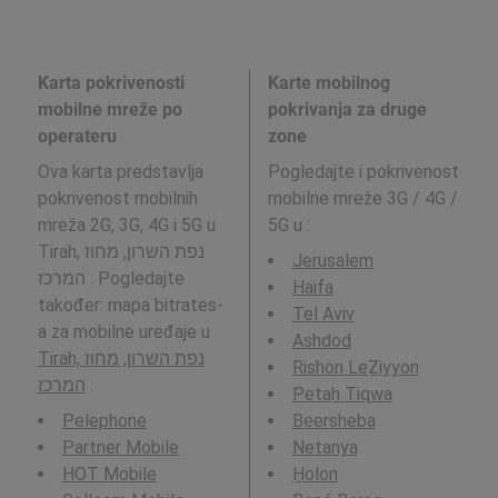
Karta pokrivenosti
Karte mobilnog
mobilne mreže po
pokrivanja za druge
operateru
zone
Ova karta predstavlja
Pogledajte i pokrivenost
pokrivenost mobilnih
mobilne mreže 3G / 4G /
mreža 2G, 3G, 4G i 5G u
5G u
:
Tirah, נפת השרון, מחוז
Jerusalem
המרכז . Pogledajte
Haifa
također: mapa bitrates-
Tel Aviv
a za mobilne uređaje u
Ashdod
Tirah, נפת השרון, מחוז
Rishon LeẔiyyon
המרכז
.
Petaẖ Tiqwa
Pelephone
Beersheba
Partner Mobile
Netanya
HOT Mobile
H̱olon