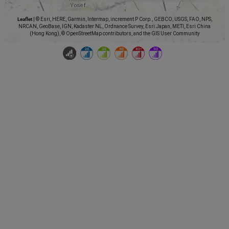
Leaflet
|
© Esri, HERE, Garmin, Intermap, increment P Corp., GEBCO, USGS, FAO, NPS,
NRCAN, GeoBase, IGN, Kadaster NL, Ordnance Survey, Esri Japan, METI, Esri China
(Hong Kong), © OpenStreetMap contributors, and the GIS User Community