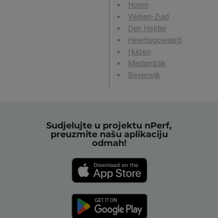
Hoorn
Velsen-Zuid
Den Helder
Heerhugowaard
Huizen
Medemblik
Beverwijk
Sudjelujte u projektu nPerf,
preuzmite našu aplikaciju
odmah!