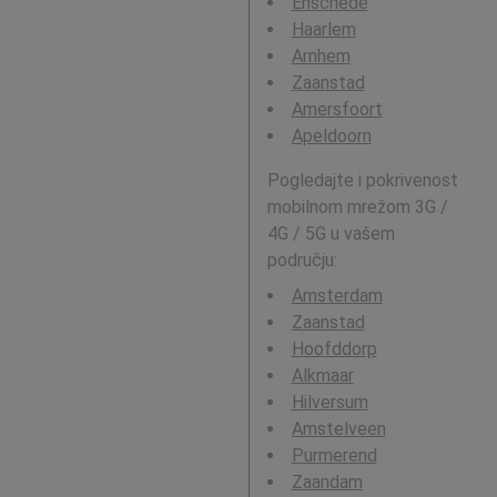
Enschede
Haarlem
Arnhem
Zaanstad
Amersfoort
Apeldoorn
Pogledajte i pokrivenost
mobilnom mrežom 3G /
4G / 5G u vašem
području:
Amsterdam
Zaanstad
Hoofddorp
Alkmaar
Hilversum
Amstelveen
Purmerend
Zaandam