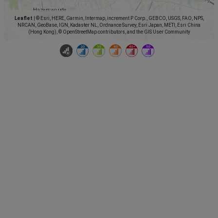
Leaflet
|
© Esri, HERE, Garmin, Intermap, increment P Corp., GEBCO, USGS, FAO, NPS,
NRCAN, GeoBase, IGN, Kadaster NL, Ordnance Survey, Esri Japan, METI, Esri China
(Hong Kong), © OpenStreetMap contributors, and the GIS User Community