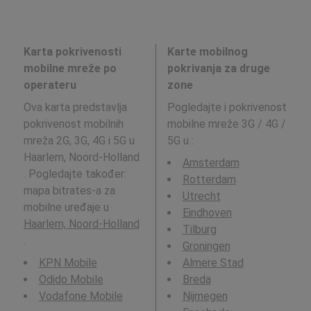
Karta pokrivenosti
Karte mobilnog
mobilne mreže po
pokrivanja za druge
operateru
zone
Ova karta predstavlja
Pogledajte i pokrivenost
pokrivenost mobilnih
mobilne mreže 3G / 4G /
mreža 2G, 3G, 4G i 5G u
5G u
:
Haarlem, Noord-Holland
Amsterdam
. Pogledajte također:
Rotterdam
mapa bitrates-a za
Utrecht
mobilne uređaje u
Eindhoven
Haarlem, Noord-Holland
Tilburg
.
Groningen
KPN Mobile
Almere Stad
Odido Mobile
Breda
Vodafone Mobile
Nijmegen