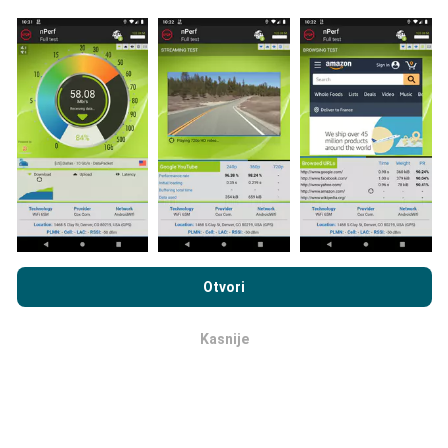
Kako se prave ažuriranja?
Mape pokrivanja mreže automatski se ažuriraju od
strane robota svakih sat vremena. Karte brzine
ažuriraju se
svakih 15 minuta
. Podaci se prikazuju na
dvije godine. Nakon dvije godine najstariji podaci
uklanjaju se s karata jednom mjesečno.
Pregledavanjem nPerf.com prihvaćate naše
Pravila o
privatnosti i upotrebi kolačića
kao i naš nPerf test
Ugovor o
Otvori
licenci za krajnjeg korisnika
.
Kasnije
ok
Koliko je pouzdan i točan?
Testovi se provode na uređajima korisnika. Preciznost
geolokacije ovisi o kvaliteti prijema GPS signala u
vrijeme ispitivanja. Za podatke o pokrivanju