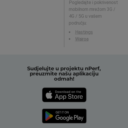
Pogledajte i pokrivenost
mobilnom mrežom 3G /
4G / 5G u vašem
području:
Hastings
Wairoa
Sudjelujte u projektu nPerf,
preuzmite našu aplikaciju
odmah!