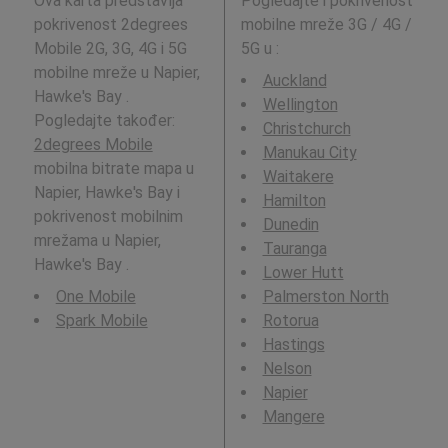
Ova karta predstavlja
Pogledajte i pokrivenost
pokrivenost 2degrees
mobilne mreže 3G / 4G /
Mobile 2G, 3G, 4G i 5G
5G u
:
mobilne mreže u Napier,
Auckland
Hawke's Bay .
Wellington
Pogledajte također:
Christchurch
2degrees Mobile
Manukau City
mobilna bitrate mapa u
Waitakere
Napier, Hawke's Bay i
Hamilton
pokrivenost mobilnim
Dunedin
mrežama u Napier,
Tauranga
Hawke's Bay .
Lower Hutt
One Mobile
Palmerston North
Spark Mobile
Rotorua
Hastings
Nelson
Napier
Mangere