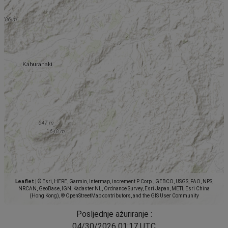
Leaflet
|
© Esri, HERE, Garmin, Intermap, increment P Corp., GEBCO, USGS, FAO, NPS,
NRCAN, GeoBase, IGN, Kadaster NL, Ordnance Survey, Esri Japan, METI, Esri China
(Hong Kong), © OpenStreetMap contributors, and the GIS User Community
Posljednje ažuriranje :
04/30/2026 01:17 UTC