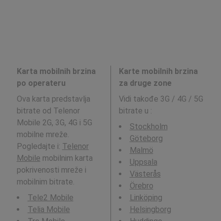
Karta mobilnih brzina
Karte mobilnih brzina
po operateru
za druge zone
Ova karta predstavlja
Vidi takođe 3G / 4G / 5G
bitrate od Telenor
bitrate u
:
Mobile 2G, 3G, 4G i 5G
Stockholm
mobilne mreže.
Göteborg
Pogledajte i:
Telenor
Malmö
Mobile
mobilnim karta
Uppsala
pokrivenosti mreže i
Västerås
mobilnim bitrate.
Örebro
Tele2 Mobile
Linköping
Telia Mobile
Helsingborg