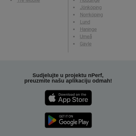
Tre Mobile
Huddinge
Jönköping
Norrköping
Lund
Haninge
Umeå
Gävle
Sudjelujte u projektu nPerf,
preuzmite našu aplikaciju odmah!