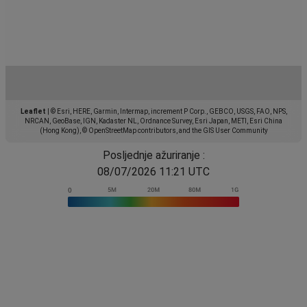
Leaflet
|
© Esri, HERE, Garmin, Intermap, increment P Corp., GEBCO, USGS, FAO, NPS,
NRCAN, GeoBase, IGN, Kadaster NL, Ordnance Survey, Esri Japan, METI, Esri China
(Hong Kong), © OpenStreetMap contributors, and the GIS User Community
Posljednje ažuriranje :
08/07/2026 11:21 UTC