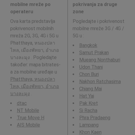
mobilne mreže po
pokrivanja za druge
operateru
zone
Ova karta predstavlja
Pogledajte i pokrivenost
pokrivenost mobilnih
mobilne mreže 3G / 4G /
mreža 2G, 3G, 4G i 5G u
5G u
:
Phatthaya, หนองปลา
Bangkok
ไหล, เมืองพัทยา, อำเภอ
Samut Prakan
บางละมุง . Pogledajte
Mueang Nonthaburi
također: mapa bitrates-
Udon Thani
a za mobilne uređaje u
Chon Buri
Phatthaya, หนองปลา
Nakhon Ratchasima
ไหล, เมืองพัทยา, อำเภอ
Chiang Mai
บางละมุง
.
Hat Yai
dtac
Pak Kret
NT Mobile
Si Racha
True Move H
Phra Pradaeng
AIS Mobile
Lampang
Khon Kaen