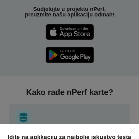
Sudjelujte u projektu nPerf,
preuzmite našu aplikaciju odmah!
Kako rade nPerf karte?
Odakle dolaze podaci?
Idite na aplikaciju za najbolje iskustvo testa