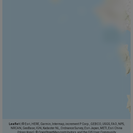
Leaflet
|
© Esri, HERE, Garmin, Intermap, increment P Corp., GEBCO, USGS, FAO, NPS,
NRCAN, GeoBase, IGN, Kadaster NL, Ordnance Survey, Esri Japan, METI, Esri China
(Hong Kong), © OpenStreetMap contributors, and the GIS User Community