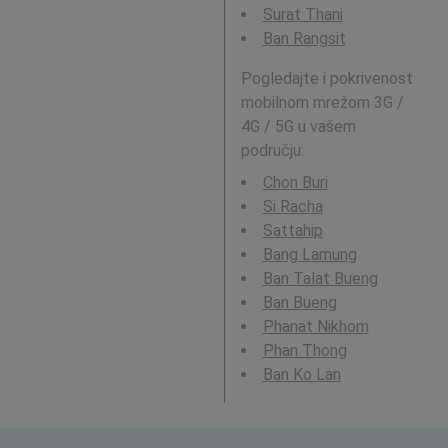
Surat Thani
Ban Rangsit
Pogledajte i pokrivenost
mobilnom mrežom 3G /
4G / 5G u vašem
području:
Chon Buri
Si Racha
Sattahip
Bang Lamung
Ban Talat Bueng
Ban Bueng
Phanat Nikhom
Phan Thong
Ban Ko Lan