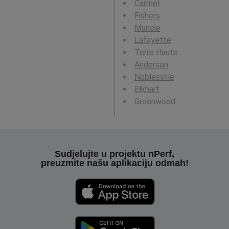
Carmel
Fishers
Muncie
Lafayette
Terre Haute
Anderson
Noblesville
Elkhart
Greenwood
Sudjelujte u projektu nPerf,
preuzmite našu aplikaciju odmah!