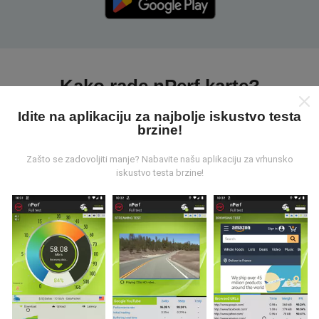
Kako rade nPerf karte?
Idite na aplikaciju za najbolje iskustvo testa
brzine!
Zašto se zadovoljiti manje? Nabavite našu aplikaciju za vrhunsko
iskustvo testa brzine!
Odakle dolaze podaci?
Podaci se prikupljaju iz testova koje su proveli korisnici
nPerf aplikacije. Ovo su ispitivanja koja se sprovode u
stvarnim uslovima, direktno na terenu. Ako se i vi
želite uključiti, samo trebate preuzeti aplikaciju nPerf
na svoj pametni telefon.
Što više podataka ima, to će
karte biti sveobuhvatnije!