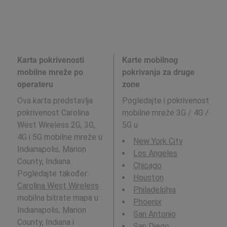
Karta pokrivenosti
Karte mobilnog
mobilne mreže po
pokrivanja za druge
operateru
zone
Ova karta predstavlja
Pogledajte i pokrivenost
pokrivenost Carolina
mobilne mreže 3G / 4G /
West Wireless 2G, 3G,
5G u
:
4G i 5G mobilne mreže u
New York City
Indianapolis, Marion
Los Angeles
County, Indiana .
Chicago
Pogledajte također:
Houston
Carolina West Wireless
Philadelphia
mobilna bitrate mapa u
Phoenix
Indianapolis, Marion
San Antonio
County, Indiana i
San Diego