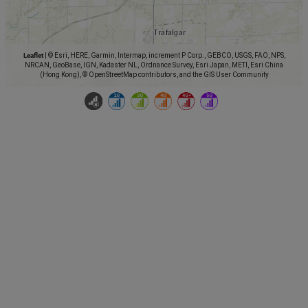
Leaflet
|
© Esri, HERE, Garmin, Intermap, increment P Corp., GEBCO, USGS, FAO, NPS,
NRCAN, GeoBase, IGN, Kadaster NL, Ordnance Survey, Esri Japan, METI, Esri China
(Hong Kong), © OpenStreetMap contributors, and the GIS User Community