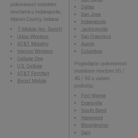
pokrivenost mobilnim
Dallas
mrežama u Indianapolis,
San Jose
Marion County, Indiana .
Indianapolis
T-Mobile (inc. Sprint)
Jacksonville
Union Wireless
San Francisco
AT&T Mobility
Austin
Verizon Wireless
Columbus
Cellular One
Pogledajte i pokrivenost
U.S. Cellular
mobilnom mrežom 3G /
AT&T FirstNet
4G / 5G u vašem
Boost Mobile
području:
Fort Wayne
Evansville
South Bend
Hammond
Bloomington
Gary