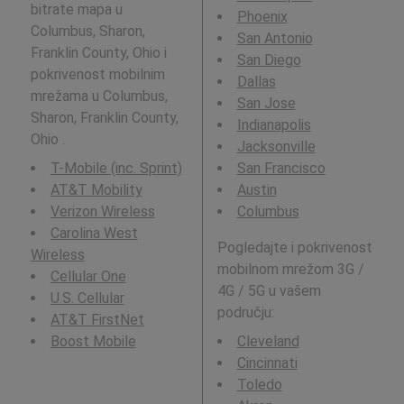
bitrate mapa u
Phoenix
Columbus, Sharon,
San Antonio
Franklin County, Ohio i
San Diego
pokrivenost mobilnim
Dallas
mrežama u Columbus,
San Jose
Sharon, Franklin County,
Indianapolis
Ohio .
Jacksonville
T-Mobile (inc. Sprint)
San Francisco
AT&T Mobility
Austin
Verizon Wireless
Columbus
Carolina West
Pogledajte i pokrivenost
Wireless
mobilnom mrežom 3G /
Cellular One
4G / 5G u vašem
U.S. Cellular
području:
AT&T FirstNet
Boost Mobile
Cleveland
Cincinnati
Toledo