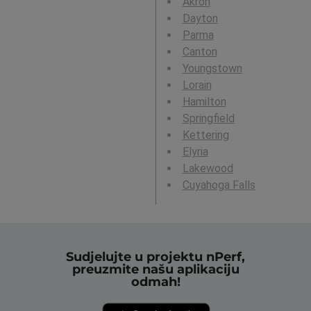
Akron
Dayton
Parma
Canton
Youngstown
Lorain
Hamilton
Springfield
Kettering
Elyria
Lakewood
Cuyahoga Falls
Sudjelujte u projektu nPerf,
preuzmite našu aplikaciju
odmah!