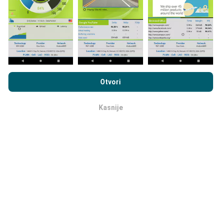
želite uključiti, samo trebate preuzeti aplikaciju nPerf
na svoj pametni telefon.
Što više podataka ima, to će
karte biti sveobuhvatnije!
Pregledavanjem nPerf.com prihvaćate naše
Pravila o
privatnosti i upotrebi kolačića
kao i naš nPerf test
Ugovor o
Otvori
licenci za krajnjeg korisnika
.
Kako se prave ažuriranja?
Kasnije
ok
Mape pokrivanja mreže automatski se ažuriraju od
strane robota svakih sat vremena. Karte brzine
ažuriraju se
svakih 15 minuta
. Podaci se prikazuju na
dvije godine. Nakon dvije godine najstariji podaci
uklanjaju se s karata jednom mjesečno.