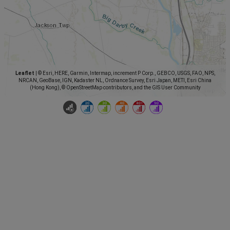
Leaflet
|
© Esri, HERE, Garmin, Intermap, increment P Corp., GEBCO, USGS, FAO, NPS,
NRCAN, GeoBase, IGN, Kadaster NL, Ordnance Survey, Esri Japan, METI, Esri China
(Hong Kong), © OpenStreetMap contributors, and the GIS User Community