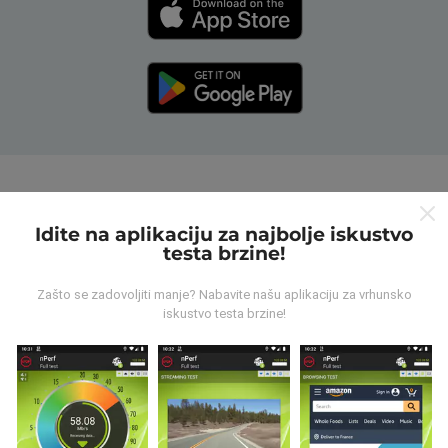
Kako rade nPerf karte?
Idite na aplikaciju za najbolje iskustvo
testa brzine!
Zašto se zadovoljiti manje? Nabavite našu aplikaciju za vrhunsko
iskustvo testa brzine!
Odakle dolaze podaci?
Podaci se prikupljaju iz testova koje su proveli korisnici
nPerf aplikacije. Ovo su ispitivanja koja se sprovode u
stvarnim uslovima, direktno na terenu. Ako se i vi