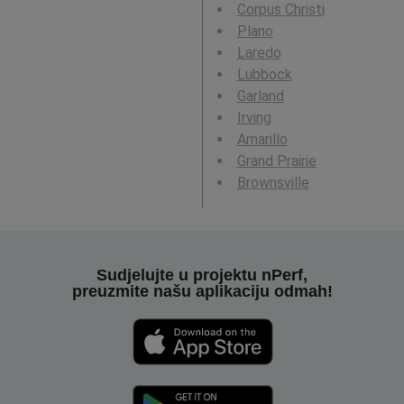
Corpus Christi
Plano
Laredo
Lubbock
Garland
Irving
Amarillo
Grand Prairie
Brownsville
Sudjelujte u projektu nPerf,
preuzmite našu aplikaciju odmah!