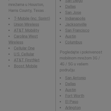
San Diego
mrežama u Houston,
Dallas
Harris County, Texas .
San Jose
T-Mobile (inc. Sprint)
Indianapolis
Union Wireless
Jacksonville
AT&T Mobility
San Francisco
Carolina West
Austin
Wireless
Columbus
Cellular One
Pogledajte i pokrivenost
U.S. Cellular
mobilnom mrežom 3G /
AT&T FirstNet
4G / 5G u vašem
Boost Mobile
području:
San Antonio
Dallas
Austin
Fort Worth
El Paso
Arlington