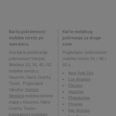
Karta pokrivenosti
Karte mobilnog
mobilne mreže po
pokrivanja za druge
operateru
zone
Ova karta predstavlja
Pogledajte i pokrivenost
pokrivenost Verizon
mobilne mreže 3G / 4G /
Wireless 2G, 3G, 4G i 5G
5G u
:
mobilne mreže u
New York City
Houston, Harris County,
Los Angeles
Texas . Pogledajte
Chicago
također:
Verizon
Houston
Wireless
mobilna bitrate
Philadelphia
mapa u Houston, Harris
Phoenix
County, Texas i
San Antonio
pokrivenost mobilnim