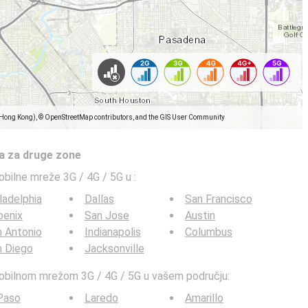
(Hong Kong), © OpenStreetMap contributors, and the GIS User Community
a za druge zone
obilne mreže 3G / 4G / 5G u
:
ladelphia
Dallas
San Francisco
oenix
San Jose
Austin
 Antonio
Indianapolis
Columbus
n Diego
Jacksonville
mobilnom mrežom 3G / 4G / 5G u vašem području:
Paso
Laredo
Amarillo