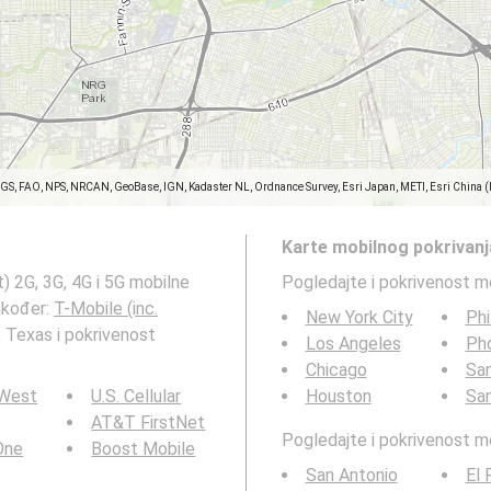
SGS, FAO, NPS, NRCAN, GeoBase, IGN, Kadaster NL, Ordnance Survey, Esri Japan, METI, Esri China 
Karte mobilnog pokrivanj
t) 2G, 3G, 4G i 5G mobilne
Pogledajte i pokrivenost m
akođer:
T-Mobile (inc.
New York City
Phi
 Texas i pokrivenost
Los Angeles
Ph
Chicago
San
 West
U.S. Cellular
Houston
Sa
AT&T FirstNet
Pogledajte i pokrivenost 
 One
Boost Mobile
San Antonio
El 