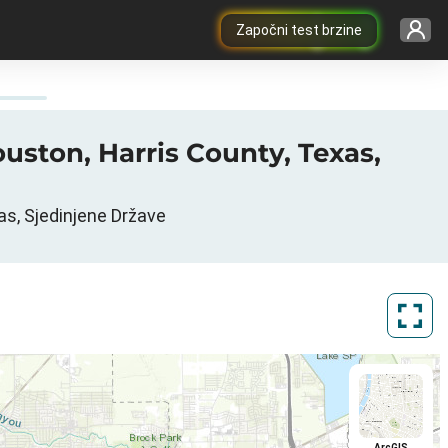
Započni test brzine
ouston, Harris County, Texas,
as, Sjedinjene Države
ArcGIS