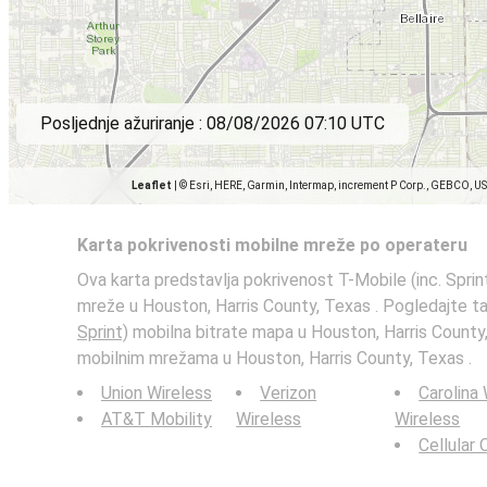
Posljednje ažuriranje :
08/08/2026 07:10 UTC
Leaflet
|
© Esri, HERE, Garmin, Intermap, increment P Corp., GEBCO, U
Karta pokrivenosti mobilne mreže po operateru
Ova karta predstavlja pokrivenost T-Mobile (inc. Sprin
mreže u Houston, Harris County, Texas . Pogledajte t
Sprint)
mobilna bitrate mapa u Houston, Harris County,
mobilnim mrežama u Houston, Harris County, Texas .
Union Wireless
Verizon
Carolina
AT&T Mobility
Wireless
Wireless
Cellular