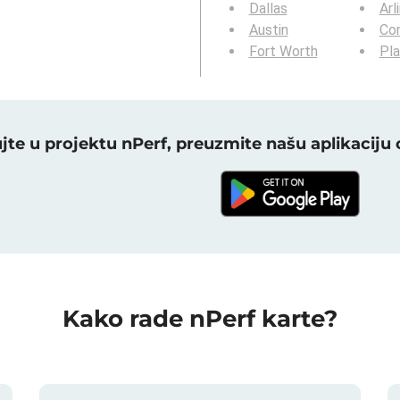
Dallas
Arl
Austin
Cor
Fort Worth
Pl
ujte u projektu nPerf, preuzmite našu aplikaciju
Kako rade nPerf karte?