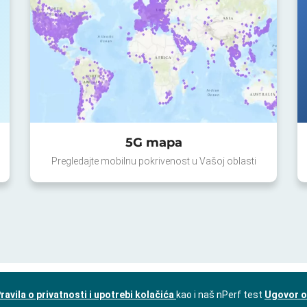
5G mapa
Pregledajte mobilnu pokrivenost u Vašoj oblasti
ravila o privatnosti i upotrebi kolačića
kao i naš nPerf test
Ugovor o 