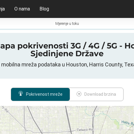
nja
O nama
Blog
Mjerenje u toku
mapa pokrivenosti 3G / 4G / 5G - H
Sjedinjene Države
t) mobilna mreža podataka u Houston, Harris County, Tex
Pokrivenost mreže
Download brzina