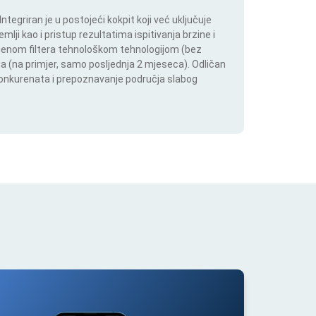
tegriran je u postojeći kokpit koji već uključuje
lji kao i pristup rezultatima ispitivanja brzine i
mjenom filtera tehnološkom tehnologijom (bez
lja (na primjer, samo posljednja 2 mjeseca). Odličan
 konkurenata i prepoznavanje područja slabog