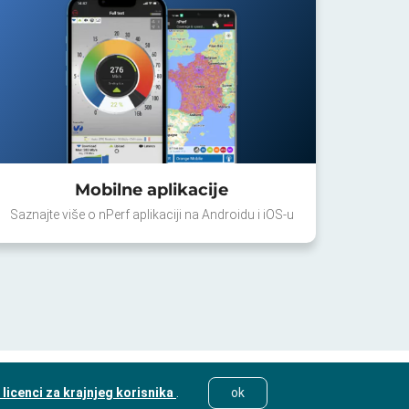
Mobilne aplikacije
Saznajte više o nPerf aplikaciji na Androidu i iOS-u
licenci za krajnjeg korisnika
.
ok