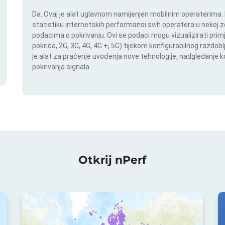
Da. Ovaj je alat uglavnom namijenjen mobilnim operaterima. In
statistiku internetskih performansi svih operatera u nekoj zem
podacima o pokrivanju. Ovi se podaci mogu vizualizirati pri
pokrića, 2G, 3G, 4G, 4G +, 5G) tijekom konfigurabilnog razdob
je alat za praćenje uvođenja nove tehnologije, nadgledanje
pokrivanja signala.
Otkrij nPerf