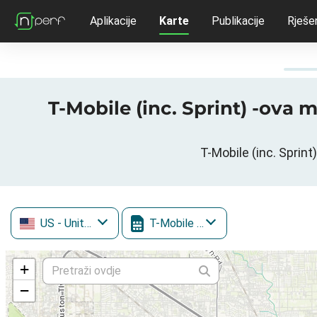
Aplikacije
Karte
Publikacije
Rješe
T-Mobile (inc. Sprint) -ova 
T-Mobile (inc. Sprin
US
- United States
T-Mobile (inc. Sprint)
+
−