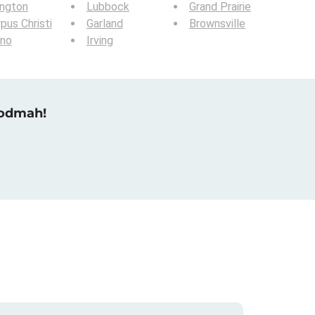
ington
Lubbock
Grand Prairie
pus Christi
Garland
Brownsville
ano
Irving
 odmah!