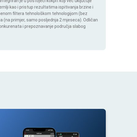
tegriran je u postojeći kokpit koji već uključuje
lji kao i pristup rezultatima ispitivanja brzine i
mjenom filtera tehnološkom tehnologijom (bez
lja (na primjer, samo posljednja 2 mjeseca). Odličan
 konkurenata i prepoznavanje područja slabog