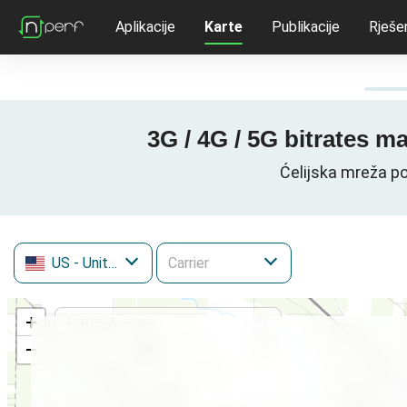
Aplikacije
Karte
Publikacije
Rješe
3G / 4G / 5G bitrates m
Ćelijska mreža po
US
- United States
+
−