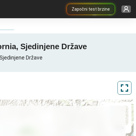
Započni test brzine
ornia, Sjedinjene Države
 Sjedinjene Države
ArcGIS