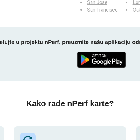
San Jose
Lo
San Francisco
Oa
elujte u projektu nPerf, preuzmite našu aplikaciju o
Kako rade nPerf karte?