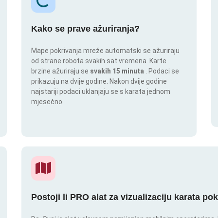
Kako se prave ažuriranja?
Mape pokrivanja mreže automatski se ažuriraju
od strane robota svakih sat vremena. Karte
brzine ažuriraju se
svakih 15 minuta
. Podaci se
prikazuju na dvije godine. Nakon dvije godine
najstariji podaci uklanjaju se s karata jednom
mjesečno.
Postoji li PRO alat za vizualizaciju karata po