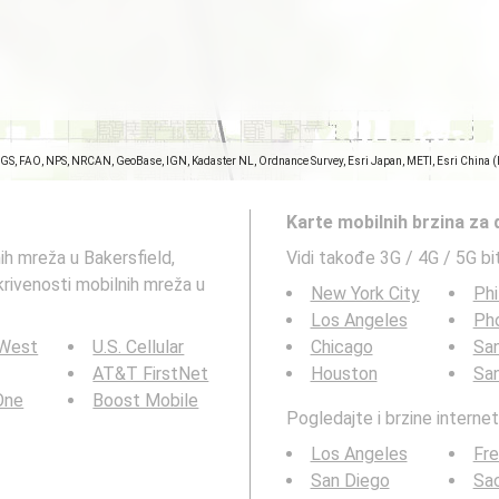
SGS, FAO, NPS, NRCAN, GeoBase, IGN, Kadaster NL, Ordnance Survey, Esri Japan, METI, Esri China 
Karte mobilnih brzina za
ih mreža u Bakersfield,
Vidi takođe 3G / 4G / 5G bi
krivenosti mobilnih mreža u
New York City
Phi
Los Angeles
Ph
 West
U.S. Cellular
Chicago
San
AT&T FirstNet
Houston
Sa
 One
Boost Mobile
Pogledajte i brzine interne
Los Angeles
Fr
San Diego
Sa