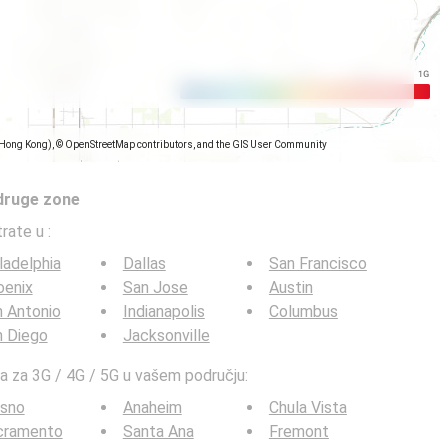
(Hong Kong), © OpenStreetMap contributors, and the GIS User Community
 druge zone
trate u
:
ladelphia
Dallas
San Francisco
oenix
San Jose
Austin
 Antonio
Indianapolis
Columbus
n Diego
Jacksonville
ta za 3G / 4G / 5G u vašem području:
esno
Anaheim
Chula Vista
cramento
Santa Ana
Fremont