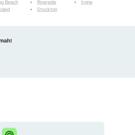
ng Beach
Riverside
Irvine
kland
Stockton
dmah!