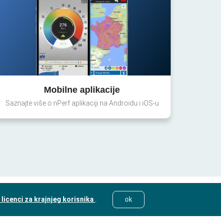
Mobilne aplikacije
Saznajte više o nPerf aplikaciji na Androidu i iOS-u
licenci za krajnjeg korisnika
.
ok