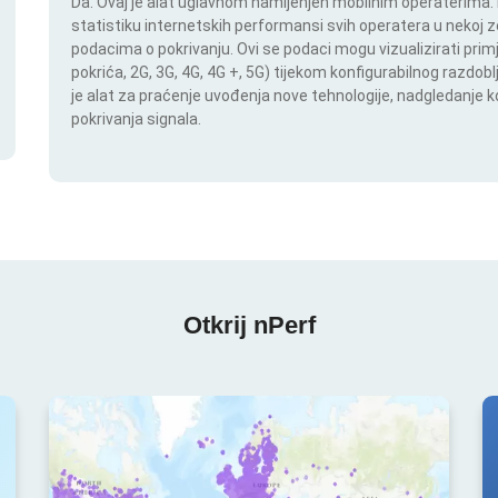
Da. Ovaj je alat uglavnom namijenjen mobilnim operaterima. In
statistiku internetskih performansi svih operatera u nekoj zem
podacima o pokrivanju. Ovi se podaci mogu vizualizirati pri
pokrića, 2G, 3G, 4G, 4G +, 5G) tijekom konfigurabilnog razdob
je alat za praćenje uvođenja nove tehnologije, nadgledanje
pokrivanja signala.
Otkrij nPerf