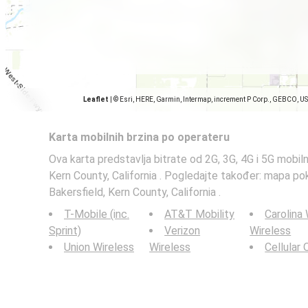
Leaflet
|
© Esri, HERE, Garmin, Intermap, increment P Corp., GEBCO, U
Karta mobilnih brzina po operateru
Ova karta predstavlja bitrate od 2G, 3G, 4G i 5G mobiln
Kern County, California . Pogledajte također: mapa po
Bakersfield, Kern County, California .
T-Mobile (inc.
AT&T Mobility
Carolina
Sprint)
Verizon
Wireless
Union Wireless
Wireless
Cellular