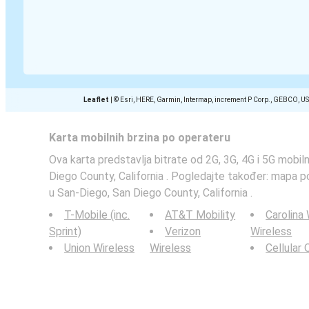
Leaflet
|
© Esri, HERE, Garmin, Intermap, increment P Corp., GEBCO, U
Karta mobilnih brzina po operateru
Ova karta predstavlja bitrate od 2G, 3G, 4G i 5G mobil
Diego County, California . Pogledajte također: mapa p
u San-Diego, San Diego County, California .
T-Mobile (inc.
AT&T Mobility
Carolina
Sprint)
Verizon
Wireless
Union Wireless
Wireless
Cellular