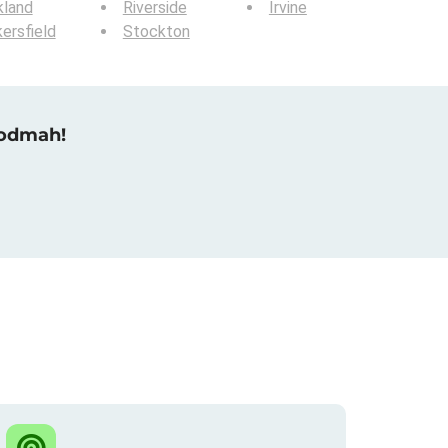
kland
Riverside
Irvine
ersfield
Stockton
 odmah!