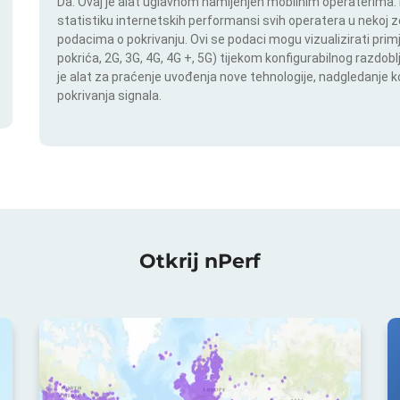
Da. Ovaj je alat uglavnom namijenjen mobilnim operaterima. In
statistiku internetskih performansi svih operatera u nekoj zem
podacima o pokrivanju. Ovi se podaci mogu vizualizirati pri
pokrića, 2G, 3G, 4G, 4G +, 5G) tijekom konfigurabilnog razdob
je alat za praćenje uvođenja nove tehnologije, nadgledanje
pokrivanja signala.
Otkrij nPerf