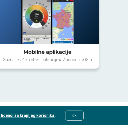
Mobilne aplikacije
Saznajte više o nPerf aplikaciji na Androidu i iOS-u
licenci za krajnjeg korisnika
.
ok