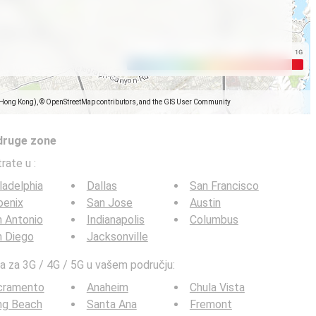
(Hong Kong), © OpenStreetMap contributors, and the GIS User Community
 druge zone
trate u
:
ladelphia
Dallas
San Francisco
oenix
San Jose
Austin
 Antonio
Indianapolis
Columbus
n Diego
Jacksonville
ta za 3G / 4G / 5G u vašem području:
cramento
Anaheim
Chula Vista
ng Beach
Santa Ana
Fremont