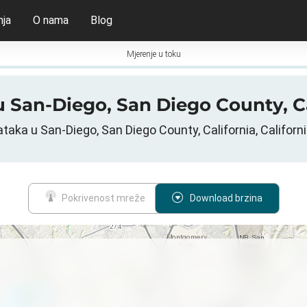
nja
O nama
Blog
Mjerenje u toku
u San-Diego, San Diego County, C
taka u San-Diego, San Diego County, California, Californi
Pokrivenost mreže
Download brzina