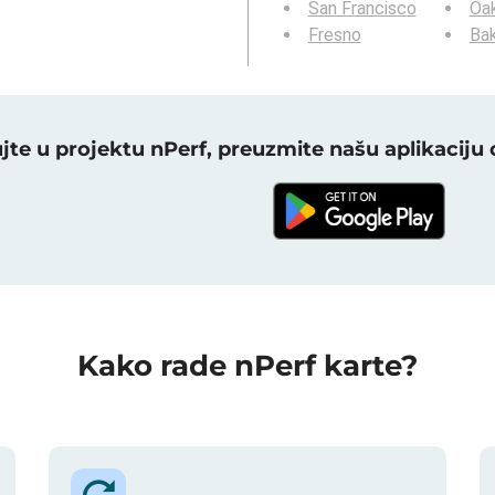
San Francisco
Oa
Fresno
Bak
ujte u projektu nPerf, preuzmite našu aplikaciju
Kako rade nPerf karte?