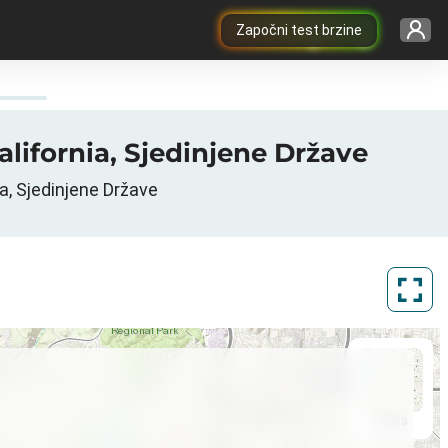
Započni test brzine
alifornia, Sjedinjene Države
a, Sjedinjene Države
ArcGIS