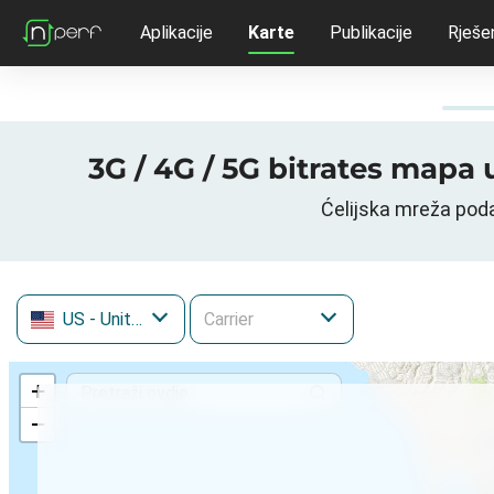
Aplikacije
Karte
Publikacije
Rješe
3G / 4G / 5G bitrates mapa 
Ćelijska mreža poda
US
- United States
+
−