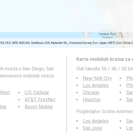
SGS, FAO, NPS, NRCAN, GeoBase, IGN, Kadaster NL, Ordnance Survey, Esri Japan, METI, Esri China 
Karte mobilnih brzina za
nih mreža u San-Diego, San
Vidi takođe 3G / 4G / 5G bi
okrivenosti mobilnih mreža
New York City
Phi
Los Angeles
Ph
 West
U.S. Cellular
Chicago
San
AT&T FirstNet
Houston
Sa
 One
Boost Mobile
Pogledajte i brzine interne
Los Angeles
Sa
San Jose
Lo