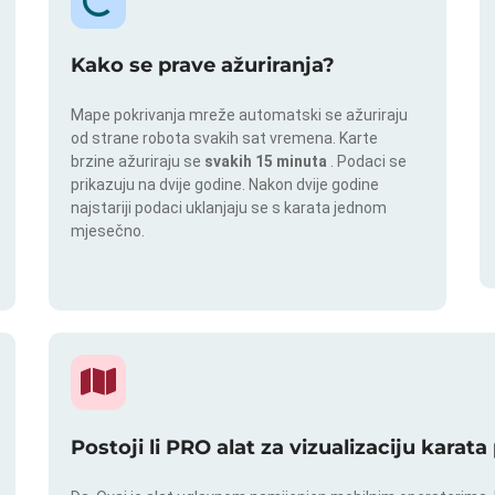
Kako se prave ažuriranja?
Mape pokrivanja mreže automatski se ažuriraju
od strane robota svakih sat vremena. Karte
brzine ažuriraju se
svakih 15 minuta
. Podaci se
prikazuju na dvije godine. Nakon dvije godine
najstariji podaci uklanjaju se s karata jednom
mjesečno.
Postoji li PRO alat za vizualizaciju karat