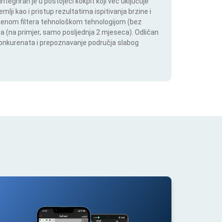
tegriran je u postojeći kokpit koji već uključuje
lji kao i pristup rezultatima ispitivanja brzine i
mjenom filtera tehnološkom tehnologijom (bez
lja (na primjer, samo posljednja 2 mjeseca). Odličan
 konkurenata i prepoznavanje područja slabog