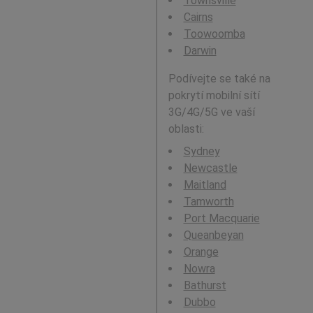
Townsville
Cairns
Toowoomba
Darwin
Podívejte se také na
pokrytí mobilní sítí
3G/4G/5G ve vaší
oblasti:
Sydney
Newcastle
Maitland
Tamworth
Port Macquarie
Queanbeyan
Orange
Nowra
Bathurst
Dubbo