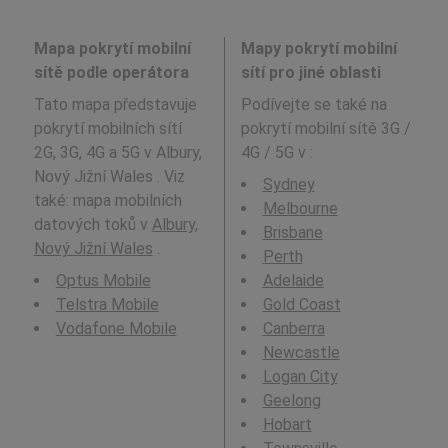
Mapa pokrytí mobilní
Mapy pokrytí mobilní
sítě podle operátora
sítí pro jiné oblasti
Tato mapa představuje
Podívejte se také na
pokrytí mobilních sítí
pokrytí mobilní sítě 3G /
2G, 3G, 4G a 5G v Albury,
4G / 5G v
:
Nový Jižní Wales . Viz
Sydney
také: mapa mobilních
Melbourne
datových toků v
Albury,
Brisbane
Nový Jižní Wales
.
Perth
Optus Mobile
Adelaide
Telstra Mobile
Gold Coast
Vodafone Mobile
Canberra
Newcastle
Logan City
Geelong
Hobart