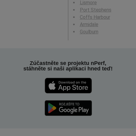
Lismore
Port Stephens
Coffs Harbour
Armidale
Goulburn
Zúčastněte se projektu nPerf,
stáhněte si naši aplikaci hned teď!