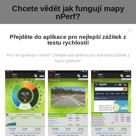
Chcete vědět jak fungují mapy
nPerf?
Přejděte do aplikace pro nejlepší zážitek z
testu rychlosti!
Proč se spokojit s méně? Získejte naši aplikaci pro dokonalý zážitek z
Odkud pocházejí data?
testu rychlosti!
Data jsou shromažďována z testů prováděných
uživateli aplikace nPerf. Jedná se o testy prováděné v
reálných podmínkách přímo v terénu. Pokud se chcete
také zapojit, stáhněte si do svého smartphonu
aplikaci nPerf.
Čím více údajů bude, tím komplexnější
budou mapy!