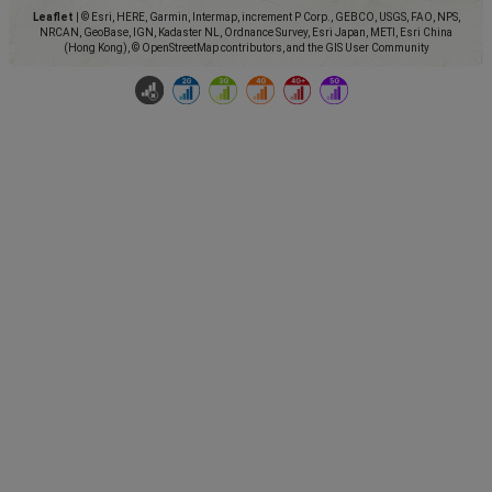
Leaflet
|
© Esri, HERE, Garmin, Intermap, increment P Corp., GEBCO, USGS, FAO, NPS,
NRCAN, GeoBase, IGN, Kadaster NL, Ordnance Survey, Esri Japan, METI, Esri China
(Hong Kong), © OpenStreetMap contributors, and the GIS User Community