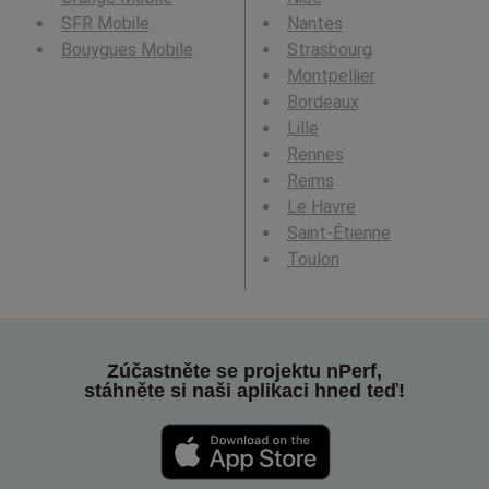
SFR Mobile
Nantes
Bouygues Mobile
Strasbourg
Montpellier
Bordeaux
Lille
Rennes
Reims
Le Havre
Saint-Étienne
Toulon
Zúčastněte se projektu nPerf,
stáhněte si naši aplikaci hned teď!