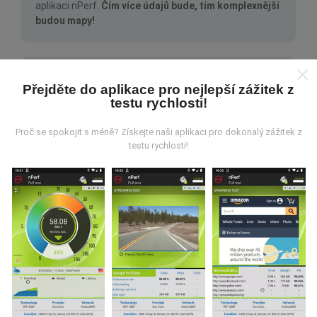
aplikaci nPerf.
Čím více údajů bude, tím komplexnější
budou mapy!
Přejděte do aplikace pro nejlepší zážitek z
testu rychlosti!
Jak probíhá aktualizace?
Proč se spokojit s méně? Získejte naši aplikaci pro dokonalý zážitek z
testu rychlosti!
Mapy pokrytí sítě jsou každou hodinu automaticky
aktualizovány robotem. Rychlostní mapy jsou
aktualizovány každých 15 minut
. Data jsou
zobrazena po dobu dvou let. Po dvou letech jsou
nejstarší data z map odstraňována jednou měsíčně.