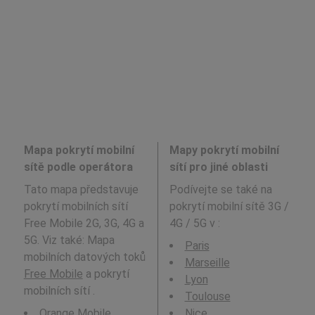
Mapa pokrytí mobilní
Mapy pokrytí mobilní
sítě podle operátora
sítí pro jiné oblasti
Tato mapa představuje
Podívejte se také na
pokrytí mobilních sítí
pokrytí mobilní sítě 3G /
Free Mobile 2G, 3G, 4G a
4G / 5G v
:
5G. Viz také: Mapa
Paris
mobilních datových toků
Marseille
Free Mobile
a pokrytí
Lyon
mobilních sítí .
Toulouse
Orange Mobile
Nice