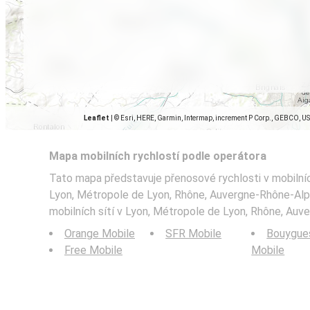
Leaflet
|
© Esri, HERE, Garmin, Intermap, increment P Corp., GEBCO, U
Mapa mobilních rychlostí podle operátora
Tato mapa představuje přenosové rychlosti v mobilníc
Lyon, Métropole de Lyon, Rhône, Auvergne-Rhône-Alpe
mobilních sítí v Lyon, Métropole de Lyon, Rhône, Auv
Orange Mobile
SFR Mobile
Bouygue
Free Mobile
Mobile