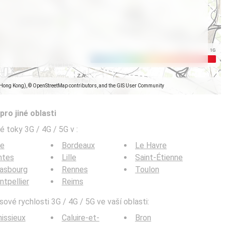
(Hong Kong), © OpenStreetMap contributors, and the GIS User Community
pro jiné oblasti
é toky 3G / 4G / 5G v
:
ce
Bordeaux
Le Havre
ntes
Lille
Saint-Étienne
rasbourg
Rennes
Toulon
tpellier
Reims
ové rychlosti 3G / 4G / 5G ve vaší oblasti:
issieux
Caluire-et-
Bron