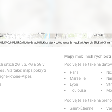
SGS, FAO, NPS, NRCAN, GeoBase, IGN, Kadaster NL, Ordnance Survey, Esri Japan, METI, Esri China 
Mapy mobilních rychlostí 
h sítích 2G, 3G, 4G a 5G v
Podívejte se také na datov
s . Viz také: mapa pokrytí
Paris
Ni
ergne-Rhône-Alpes .
Marseille
Na
s
Lyon
St
Toulouse
Mon
Podívejte se také na přenos
Saint-Étienne
Vén