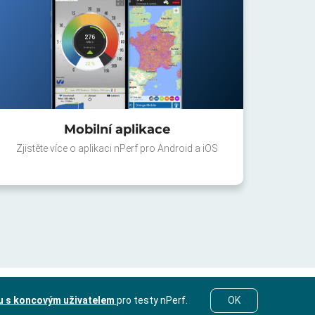
Mobilní aplikace
Zjistěte více o aplikaci nPerf pro Android a iOS
u s koncovým uživatelem
pro testy nPerf.
OK