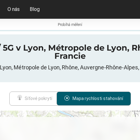
O nás
Blog
Probíhá měření
/ 5G v Lyon, Métropole de Lyon, 
Francie
v Lyon, Métropole de Lyon, Rhône, Auvergne-Rhône-Alpes,
Síťové pokrytí
Mapa rychlosti stahování