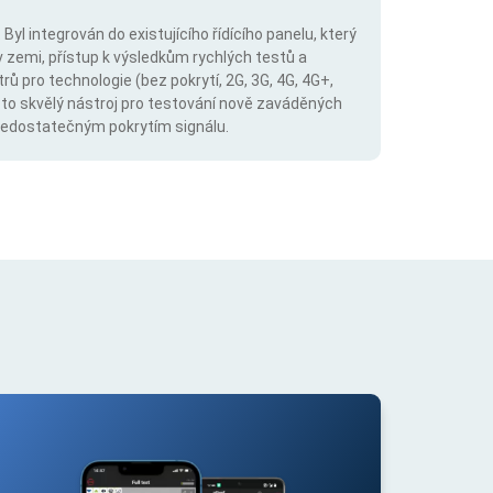
Byl integrován do existujícího řídícího panelu, který
v zemi, přístup k výsledkům rychlých testů a
trů pro technologie (bez pokrytí, 2G, 3G, 4G, 4G+,
 to skvělý nástroj pro testování nově zaváděných
s nedostatečným pokrytím signálu.