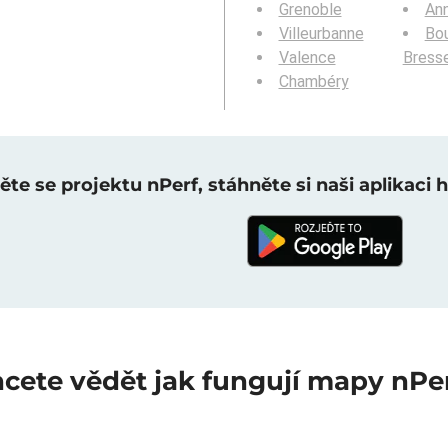
Grenoble
An
Villeurbanne
Bou
Valence
Bress
Chambéry
te se projektu nPerf, stáhněte si naši aplikaci 
cete vědět jak fungují mapy nPe