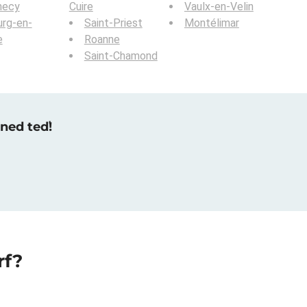
necy
Cuire
Vaulx-en-Velin
rg-en-
Saint-Priest
Montélimar
e
Roanne
Saint-Chamond
hned teď!
rf?