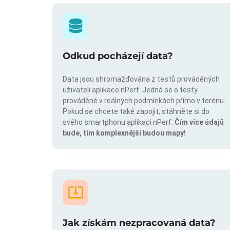
Odkud pocházejí data?
Data jsou shromažďována z testů prováděných
uživateli aplikace nPerf. Jedná se o testy
prováděné v reálných podmínkách přímo v terénu.
Pokud se chcete také zapojit, stáhněte si do
svého smartphonu aplikaci nPerf.
Čím více údajů
bude, tím komplexnější budou mapy!
Jak získám nezpracovaná data?