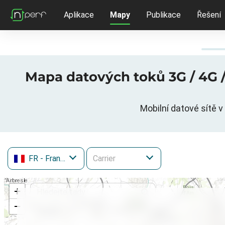
Aplikace
Mapy
Publikace
Řešení
Mapa datových toků 3G / 4G 
Mobilní datové sítě 
FR
- Francie
+
−