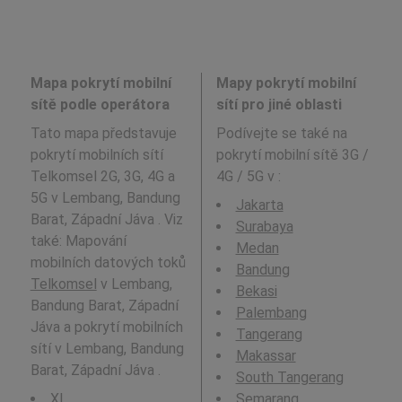
Mapa pokrytí mobilní
Mapy pokrytí mobilní
sítě podle operátora
sítí pro jiné oblasti
Tato mapa představuje
Podívejte se také na
pokrytí mobilních sítí
pokrytí mobilní sítě 3G /
Telkomsel 2G, 3G, 4G a
4G / 5G v
:
5G v Lembang, Bandung
Jakarta
Barat, Západní Jáva . Viz
Surabaya
také: Mapování
Medan
mobilních datových toků
Bandung
Telkomsel
v Lembang,
Bekasi
Bandung Barat, Západní
Palembang
Jáva a pokrytí mobilních
Tangerang
sítí v Lembang, Bandung
Makassar
Barat, Západní Jáva .
South Tangerang
XL
Semarang