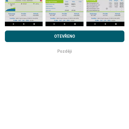
Prohlížením webu nPerf.com souhlasíte s našimi
Zásadami
Jak probíhá aktualizace?
používání osobních údajů a souborů cookies
a
Licenční
OTEVŘENO
smlouvou s koncovým uživatelem
pro testy nPerf.
Mapy pokrytí sítě jsou každou hodinu automaticky
Později
aktualizovány robotem. Rychlostní mapy jsou
OK
aktualizovány každých 15 minut
. Data jsou
zobrazena po dobu dvou let. Po dvou letech jsou
nejstarší data z map odstraňována jednou měsíčně.
Jak spolehlivé a přesné?
Testy se provádějí na uživatelských zařízeních.