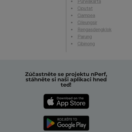
Purwakarta
Ciputat
Ciampea
Cileungsir
Rengasdengklok
Parung
Cibinong
Zúčastněte se projektu nPerf,
stáhněte si naši aplikaci hned
teď!