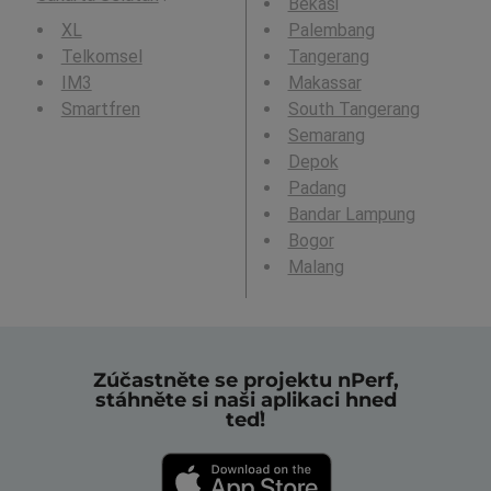
Bekasi
XL
Palembang
Telkomsel
Tangerang
IM3
Makassar
Smartfren
South Tangerang
Semarang
Depok
Padang
Bandar Lampung
Bogor
Malang
Zúčastněte se projektu nPerf,
stáhněte si naši aplikaci hned
teď!