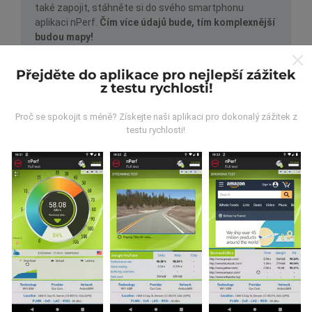
také zapojit, stáhněte si do svého smartphonu
aplikaci nPerf.
Čím více údajů bude, tím komplexnější
budou mapy!
Přejděte do aplikace pro nejlepší zážitek
z testu rychlosti!
Proč se spokojit s méně? Získejte naši aplikaci pro dokonalý zážitek z
testu rychlosti!
Jak probíhá aktualizace?
Mapy pokrytí sítě jsou každou hodinu automaticky
aktualizovány robotem. Rychlostní mapy jsou
aktualizovány každých 15 minut
. Data jsou
zobrazena po dobu dvou let. Po dvou letech jsou
nejstarší data z map odstraňována jednou měsíčně.