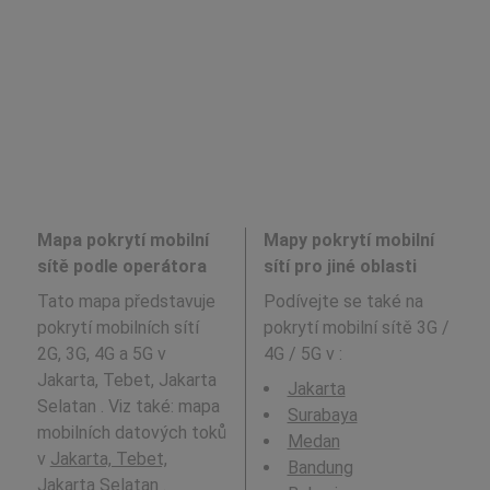
Mapa pokrytí mobilní
Mapy pokrytí mobilní
sítě podle operátora
sítí pro jiné oblasti
Tato mapa představuje
Podívejte se také na
pokrytí mobilních sítí
pokrytí mobilní sítě 3G /
2G, 3G, 4G a 5G v
4G / 5G v
:
Jakarta, Tebet, Jakarta
Jakarta
Selatan . Viz také: mapa
Surabaya
mobilních datových toků
Medan
v
Jakarta, Tebet,
Bandung
Jakarta Selatan
.