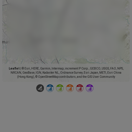
Leaflet
|
© Esri, HERE, Garmin, Intermap, increment P Corp., GEBCO, USGS, FAO, NPS,
NRCAN, GeoBase, IGN, Kadaster NL, Ordnance Survey, Esri Japan, METI, Esri China
(Hong Kong), © OpenStreetMap contributors, and the GIS User Community